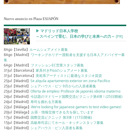
Nuevo anuncio en Plaza ESJAPÓN
▶︎ マドリッド日本人学校
～スペインで育む、日本の学びと未来への力～
[PR]
8Ago【Sevilla】
ルームシェアメイト募集
8Ago【Madrid】
ワーキングホリデー渡航者を支援する日本人アドバイザー募
集
6Ago【Madrid】
ファッションEC営業スタッフ募集
31Jul【Barcelona】
家具付きPisoのシェアメート募集
31Jul【Barcelona】
美術系アーティストに最適なスタジオ賃貸
25Jul【Madrid】
Se alquila apartamento exterior en zona Pacifico
25Jul【Madrid】
シェアハウス・ピソ 9月からの入居者募集
25Jul【Madrid】
Oferta de empleo: Profesor de japonés idioma materno
24Jul【Madrid】
今話題のマドリード国際交流ピクニック第4弾！(25日開催)
24Jul【Madrid】
寿司を握れる方募集
22Jul【Málaga】
We’re looking for Japanese gamers to test video games!
20Jul【Málaga】
お茶・情報交換できる方を探しています
17Jul【Madrid】
国際交流ピクニック 第3弾！(17日開催)
15Jul【Madrid】
高級寿司店にてホール・キッチンスタッフ募集
14Jul【Madrid】
シェアハウス・ピソ入居者を募集