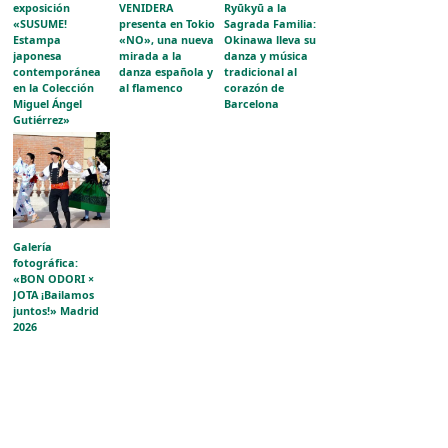
exposición
VENIDERA
Ryūkyū a la
«SUSUME!
presenta en Tokio
Sagrada Familia:
Estampa
«NO», una nueva
Okinawa lleva su
japonesa
mirada a la
danza y música
contemporánea
danza española y
tradicional al
en la Colección
al flamenco
corazón de
Miguel Ángel
Barcelona
Gutiérrez»
acerca la
evolución del
grabado japonés
al público
aragonés
Galería
fotográfica:
«BON ODORI ×
JOTA ¡Bailamos
juntos!» Madrid
2026