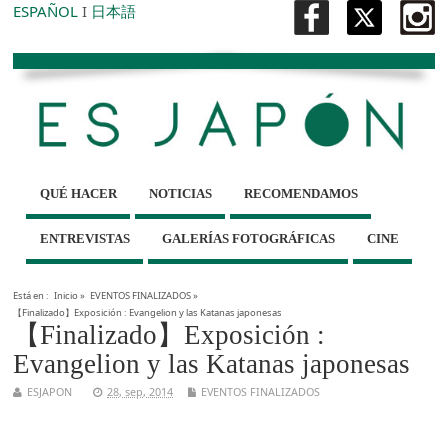
ESPAÑOL
I
日本語
QUÉ HACER
NOTICIAS
RECOMENDAMOS
ENTREVISTAS
GALERÍAS FOTOGRÁFICAS
CINE
Está en :
Inicio
»
EVENTOS FINALIZADOS
»
【Finalizado】Exposición : Evangelion y las Katanas japonesas
【Finalizado】Exposición :
Evangelion y las Katanas japonesas
ESJAPON
28, sep, 2014
EVENTOS FINALIZADOS