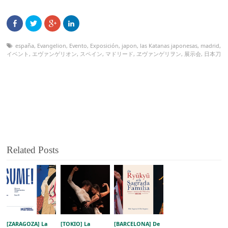
españa
,
Evangelion
,
Evento
,
Exposición
,
japon
,
las Katanas japonesas
,
madrid
,
イベント
,
エヴァンゲリオン
,
スペイン
,
マドリード
,
ヱヴァンゲリヲン
,
展示会
,
日本刀
Related Posts
[ZARAGOZA] La
[TOKIO] La
[BARCELONA] De