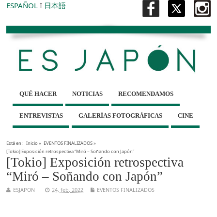
ESPAÑOL
I
日本語
QUÉ HACER
NOTICIAS
RECOMENDAMOS
ENTREVISTAS
GALERÍAS FOTOGRÁFICAS
CINE
Está en :
Inicio
»
EVENTOS FINALIZADOS
»
[Tokio] Exposición retrospectiva “Miró – Soñando con Japón”
[Tokio] Exposición retrospectiva
“Miró – Soñando con Japón”
ESJAPON
24, feb, 2022
EVENTOS FINALIZADOS