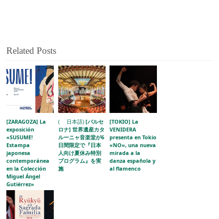
Related Posts
[ZARAGOZA] La
( 日本語)
[バルセ
[TOKIO] La
exposición
ロナ] 世界遺産カタ
VENIDERA
«SUSUME!
ルーニャ音楽堂が6
presenta en Tokio
Estampa
日間限定で『日本
«NO», una nueva
japonesa
人向け夏休み特別
mirada a la
contemporánea
プログラム』を実
danza española y
en la Colección
施
al flamenco
Miguel Ángel
Gutiérrez»
acerca la
evolución del
grabado japonés
al público