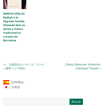
aragonés
[BARCELONA] De
Ryūkyū a la
Sagrada Familia:
Okinawa lleva su
danza y música
tradicional al
corazón de
Barcelona
«
( 日本語) [オンライン] 『スペイ
[Tokio] Okokume: Exhibición
ン留学フェア2022』
individual “Utopía”
»
ESPAÑOL
日本語