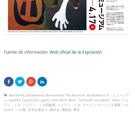
Fuente de información:
Web oficial de la Exposición
Barcelona
,
Bunkamura
,
Bunkamura The Museum
,
Bunkamura ザ・ミュージア
ム
,
españa
,
Exposición
,
japon
,
Joan Miró
,
Miró – Soñando con Japón
,
Tokio
,
ジュ
アン・ミロ
,
ジュアン・ミロ回顧展
,
ジョアン・ミロ
,
スペイン
,
スペイン人画家
,
バル
セロナ
,
ミロ展 –日本を夢みて
,
展示会
,
展覧会
,
東京