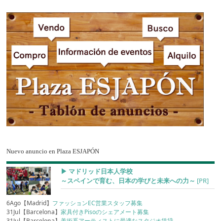
Nuevo anuncio en Plaza ESJAPÓN
▶︎ マドリッド日本人学校
～スペインで育む、日本の学びと未来への力～
[PR]
6Ago【Madrid】
ファッションEC営業スタッフ募集
31Jul【Barcelona】
家具付きPisoのシェアメート募集
31Jul【Barcelona】
美術系アーティストに最適なスタジオ賃貸