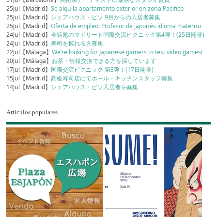
25Jul【Madrid】
Se alquila apartamento exterior en zona Pacifico
25Jul【Madrid】
シェアハウス・ピソ 9月からの入居者募集
25Jul【Madrid】
Oferta de empleo: Profesor de japonés idioma materno
24Jul【Madrid】
今話題のマドリード国際交流ピクニック第4弾！(25日開催)
24Jul【Madrid】
寿司を握れる方募集
22Jul【Málaga】
We’re looking for Japanese gamers to test video games!
20Jul【Málaga】
お茶・情報交換できる方を探しています
17Jul【Madrid】
国際交流ピクニック 第3弾！(17日開催)
15Jul【Madrid】
高級寿司店にてホール・キッチンスタッフ募集
14Jul【Madrid】
シェアハウス・ピソ入居者を募集
Artículos populares