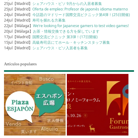
25Jul【Madrid】
シェアハウス・ピソ 9月からの入居者募集
25Jul【Madrid】
Oferta de empleo: Profesor de japonés idioma materno
24Jul【Madrid】
今話題のマドリード国際交流ピクニック第4弾！(25日開催)
24Jul【Madrid】
寿司を握れる方募集
22Jul【Málaga】
We’re looking for Japanese gamers to test video games!
20Jul【Málaga】
お茶・情報交換できる方を探しています
17Jul【Madrid】
国際交流ピクニック 第3弾！(17日開催)
15Jul【Madrid】
高級寿司店にてホール・キッチンスタッフ募集
14Jul【Madrid】
シェアハウス・ピソ入居者を募集
Artículos populares