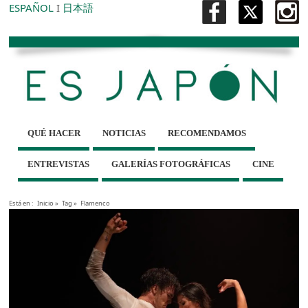
ESPAÑOL
I
日本語
QUÉ HACER
NOTICIAS
RECOMENDAMOS
ENTREVISTAS
GALERÍAS FOTOGRÁFICAS
CINE
Está en :
Inicio
»
Tag »
Flamenco