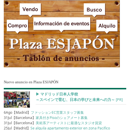
Nuevo anuncio en Plaza ESJAPÓN
▶︎ マドリッド日本人学校
～スペインで育む、日本の学びと未来への力～
[PR]
6Ago【Madrid】
ファッションEC営業スタッフ募集
31Jul【Barcelona】
家具付きPisoのシェアメート募集
31Jul【Barcelona】
美術系アーティストに最適なスタジオ賃貸
25Jul【Madrid】
Se alquila apartamento exterior en zona Pacifico