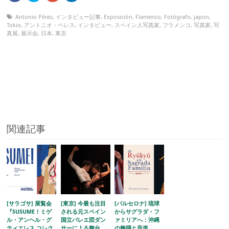
Antonio Pérez
,
インタビュー記事
,
Exposición
,
Flamenco
,
Fotógrafo
,
japon
,
Tokio
,
アントニオ・ペレス
,
インタビュー
,
スペイン人写真家
,
フラメンコ
,
写真家
,
写
真展
,
展示会
,
日本
,
東京
関連記事
[サラゴサ] 展覧会
[東京] 今最も注目
[バルセロナ] 琉球
『SUSUME！ミゲ
される元スペイン
からサグラダ・フ
ル・アンヘル・グ
国立バレエ団ダン
ァミリアへ：沖縄
ティエレス コレク
サーによる舞台
の舞踊と音楽