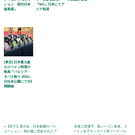
ション 現代日本
『NO』日本にてア
版画展』
ジア初演
[東京] 日本最大級
のスペイン料理の
祭典『パエリア・
タパス祭り 2026』
日比谷公園にて3日
間開催
«
【終了】展示会：日本庭園のバリ
岩倉三恵選手、新シーズン発進。ス
エーション。和の庭に想起されたア
ペイン女子サッカー１部リーグ バレ