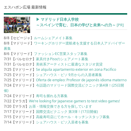
エスハポン広場 最新情報
▶︎ マドリッド日本人学校
～スペインで育む、日本の学びと未来への力～
[PR]
8/8【セビージャ】
ルームシェアメイト募集
8/8【マドリード】
ワーキングホリデー渡航者を支援する日本人アドバイザー
募集
8/6【マドリード】
ファッションEC営業スタッフ募集
7/31【バルセロナ】
家具付きPisoのシェアメート募集
7/31【バルセロナ】
美術系アーティストに最適なスタジオ賃貸
7/25【マドリード】
Se alquila apartamento exterior en zona Pacifico
7/25【マドリード】
シェアハウス・ピソ 9月からの入居者募集
7/25【マドリード】
Oferta de empleo: Profesor de japonés idioma materno
7/24【マドリード】
今話題のマドリード国際交流ピクニック第4弾！(25日開
催)
7/24【マドリード】
寿司を握れる方募集
7/22【マラガ】
We’re looking for Japanese gamers to test video games!
7/20【マラガ】
お茶・情報交換できる方を探しています
7/17【マドリード】
国際交流ピクニック 第3弾！(17日開催)
7/15【マドリード】
高級寿司店にてホール・キッチンスタッフ募集
7/14【マドリード】
シェアハウス・ピソ入居者を募集