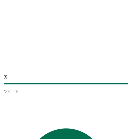
X
ツイート