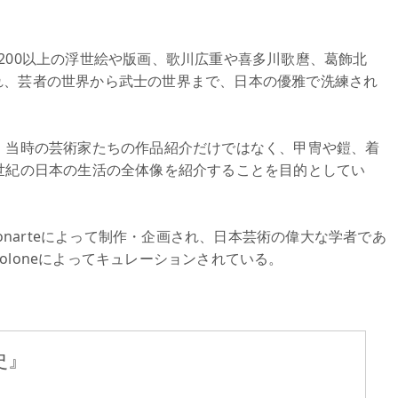
200以上の浮世絵や版画、歌川広重や喜多川歌麿、葛飾北
れ、芸者の世界から武士の世界まで、日本の優雅で洗練され
、当時の芸術家たちの作品紹介だけではなく、甲冑や鎧、着
世紀の日本の生活の全体像を紹介することを目的としてい
ionarteによって制作・企画され、日本芸術の偉大な学者であ
Bartoloneによってキュレーションされている。
史』