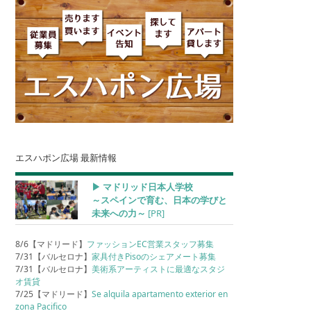
エスハポン広場 最新情報
▶︎ マドリッド日本人学校
～スペインで育む、日本の学びと
未来への力～
[PR]
8/6【マドリード】
ファッションEC営業スタッフ募集
7/31【バルセロナ】
家具付きPisoのシェアメート募集
7/31【バルセロナ】
美術系アーティストに最適なスタジ
オ賃貸
7/25【マドリード】
Se alquila apartamento exterior en
zona Pacifico