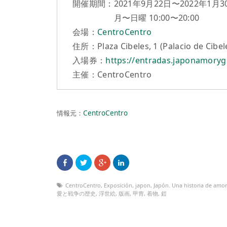
開催期間：2021年9月22日〜2022年1月3
月〜日曜 10:00〜20:00
会場：
CentroCentro
住所：Plaza Cibeles, 1 (Palacio de Cib
入場券：
https://entradas.japonamory
主催：CentroCentro
情報元：
CentroCentro
CentroCentro
,
Exposición
,
japon
,
Japón. Una historia de amor
愛と戦争の歴史
,
浮世絵
,
版画
,
甲冑
,
着物
,
鎧