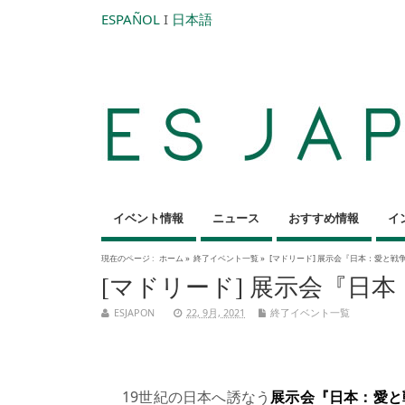
ESPAÑOL
I
日本語
イベント情報
ニュース
おすすめ情報
イ
現在のページ :
ホーム
»
終了イベント一覧
»
[マドリード] 展示会『日本：愛と戦
[マドリード] 展示会『日
ESJAPON
22, 9月, 2021
終了イベント一覧
19世紀の日本へ誘なう
展示会『日本：愛と