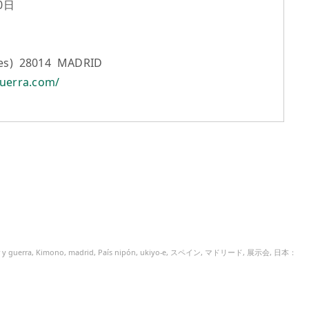
0日
eles) 28014 MADRID
guerra.com/
 y guerra
,
Kimono
,
madrid
,
País nipón
,
ukiyo-e
,
スペイン
,
マドリード
,
展示会
,
日本：