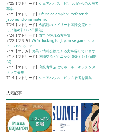
7/25【マドリード】
シェアハウス・ピソ 9月からの入居者
募集
7/25【マドリード】
Oferta de empleo: Profesor de
japonés idioma materno
7/24【マドリード】
今話題のマドリード国際交流ピクニ
ック第4弾！(25日開催)
7/24【マドリード】
寿司を握れる方募集
7/22【マラガ】
We’re looking for Japanese gamers to
test video games!
7/20【マラガ】
お茶・情報交換できる方を探しています
7/17【マドリード】
国際交流ピクニック 第3弾！(17日開
催)
7/15【マドリード】
高級寿司店にてホール・キッチンス
タッフ募集
7/14【マドリード】
シェアハウス・ピソ入居者を募集
人気記事