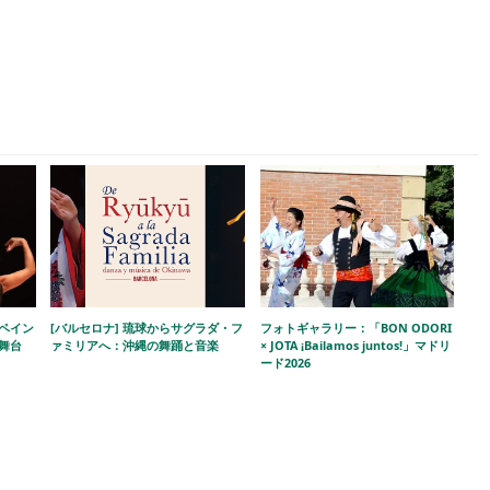
スペイン
[バルセロナ] 琉球からサグラダ・フ
フォトギャラリー：「BON ODORI
舞台
ァミリアへ：沖縄の舞踊と音楽
× JOTA ¡Bailamos juntos!」マドリ
ード2026