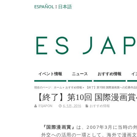
ESPAÑOL
I
日本語
イベント情報
ニュース
おすすめ情報
イ
現在のページ :
ホーム
»
おすすめ情報
»
【終了】第10回 国際漫画賞への応募作品
【終了】第10回 国際漫画
ESJAPON
6, 5月, 2016
おすすめ情報
『国際漫画賞』
は、2007年3月に当時
外交への活用の一環として、海外で漫画