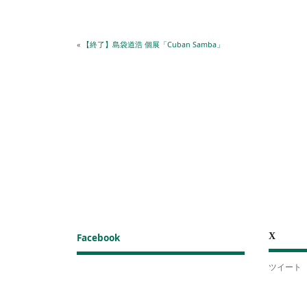
«
【終了】島袋道浩 個展「Cuban Samba」
X
Facebook
ツイート