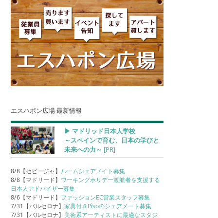
エスハポン広場 最新情報
▶︎ マドリッド日本人学校
～スペインで育む、日本の学びと
未来への力～
[PR]
8/8【セビージャ】
ルームシェアメイト募集
8/8【マドリード】
ワーキングホリデー渡航者を支援する
日本人アドバイザー募集
8/6【マドリード】
ファッションEC営業スタッフ募集
7/31【バルセロナ】
家具付きPisoのシェアメート募集
7/31【バルセロナ】
美術系アーティストに最適なスタジ