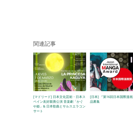
関連記事
[マドリード] 日本文化芸術・日本ス
[日本] 『第16回日本国際漫
ペイン友好親善公演 音楽劇「かぐ
品募集
や姫」& 日本歌曲とサルスエラコン
サート