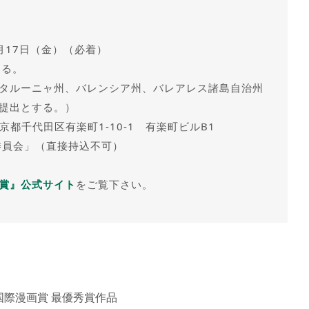
6月17日（金）（必着）
する。
タルーニャ州、バレンシア州、バレアレス諸島自治州
提出とする。）
京都千代田区有楽町1-10-1 有楽町ビルB1
委員会」（直接持込不可）
賞』公式サイト
をご覧下さい。
 国際漫画賞 最優秀賞作品