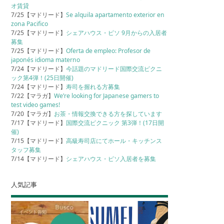
オ賃貸
7/25【マドリード】
Se alquila apartamento exterior en
zona Pacifico
7/25【マドリード】
シェアハウス・ピソ 9月からの入居者
募集
7/25【マドリード】
Oferta de empleo: Profesor de
japonés idioma materno
7/24【マドリード】
今話題のマドリード国際交流ピクニ
ック第4弾！(25日開催)
7/24【マドリード】
寿司を握れる方募集
7/22【マラガ】
We’re looking for Japanese gamers to
test video games!
7/20【マラガ】
お茶・情報交換できる方を探しています
7/17【マドリード】
国際交流ピクニック 第3弾！(17日開
催)
7/15【マドリード】
高級寿司店にてホール・キッチンス
タッフ募集
7/14【マドリード】
シェアハウス・ピソ入居者を募集
人気記事