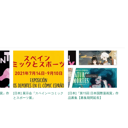
画賞』作
[日本] 展示会『スペインーコミック
[日本]『第15回 日本国際漫画賞』作
とスポーツ展』
品募集【募集期間延長】