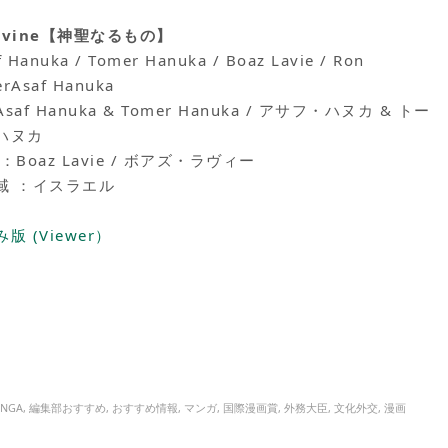
Divine【神聖なるもの】
f Hanuka / Tomer Hanuka / Boaz Lavie / Ron
erAsaf Hanuka
saf Hanuka & Tomer Hanuka / アサフ・ハヌカ & トー
ハヌカ
：Boaz Lavie / ボアズ・ラヴィー
域 ：イスラエル
版 (Viewer）
ANGA
,
編集部おすすめ
,
おすすめ情報
,
マンガ
,
国際漫画賞
,
外務大臣
,
文化外交
,
漫画