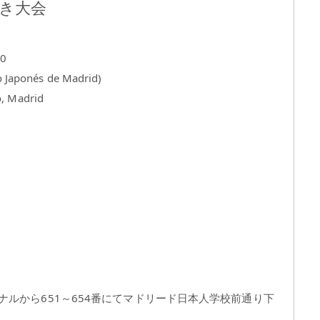
つき大会
0
onés de Madrid)
o, Madrid
ルから651～654番にてマドリード日本人学校前通り下