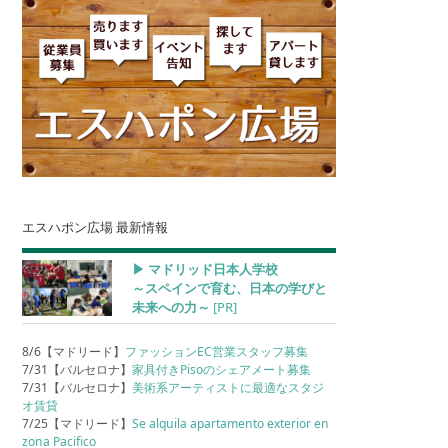
エスハポン広場 最新情報
▶︎ マドリッド日本人学校
～スペインで育む、日本の学びと
未来への力～
[PR]
8/6【マドリード】
ファッションEC営業スタッフ募集
7/31【バルセロナ】
家具付きPisoのシェアメート募集
7/31【バルセロナ】
美術系アーティストに最適なスタジ
オ賃貸
7/25【マドリード】
Se alquila apartamento exterior en
zona Pacifico