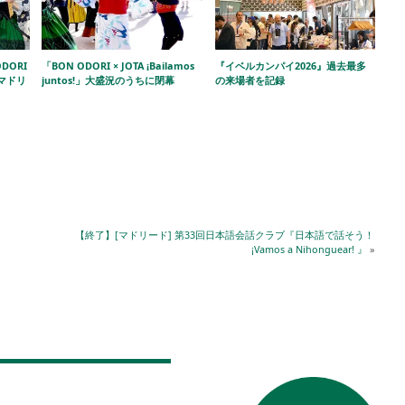
DORI
「BON ODORI × JOTA ¡Bailamos
『イベルカンパイ2026』過去最多
!」マドリ
juntos!」大盛況のうちに閉幕
の来場者を記録
【終了】[マドリード] 第33回日本語会話クラブ『日本語で話そう！
¡Vamos a Nihonguear! 』
»