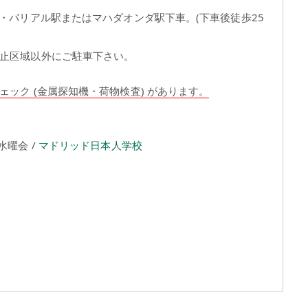
ル・バリアル駅またはマハダオンダ駅下車。(下車後徒歩25
禁止区域以外にご駐車下さい。
ック (金属探知機・荷物検査) があります。
水曜会 /
マドリッド日本人学校