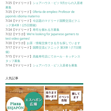
7/25【マドリード】
シェアハウス・ピソ 9月からの入居者
募集
7/25【マドリード】
Oferta de empleo: Profesor de
japonés idioma materno
7/24【マドリード】
今話題のマドリード国際交流ピクニ
ック第4弾！(25日開催)
7/24【マドリード】
寿司を握れる方募集
7/22【マラガ】
We’re looking for Japanese gamers to
test video games!
7/20【マラガ】
お茶・情報交換できる方を探しています
7/17【マドリード】
国際交流ピクニック 第3弾！(17日開
催)
7/15【マドリード】
高級寿司店にてホール・キッチンス
タッフ募集
7/14【マドリード】
シェアハウス・ピソ入居者を募集
人気記事