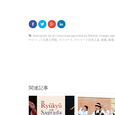
Asociación de la Comunicad Japonesa de Madrid
,
Colegio Jap
マドリッド日本人学校
,
マドリード
,
マドリード日本人会
,
新春
,
新春
関連記事