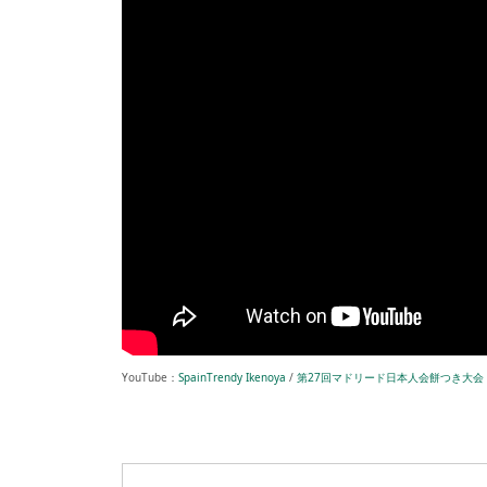
YouTube：
SpainTrendy Ikenoya
/
第27回マドリード日本人会餅つき大会 MADR