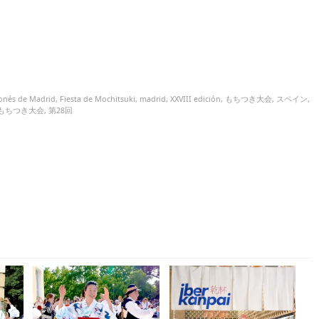
onés de Madrid
,
Fiesta de Mochitsuki
,
madrid
,
XXVIII edición
,
もちつき大会
,
スペイン
,
もちつき大会
,
第28回