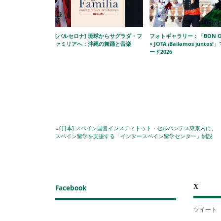
[バルセロナ] 琉球からサグラダ・フ
フォトギャラリー：「BON O
ァミリアへ：沖縄の舞踊と音楽
× JOTA ¡Bailamos juntos
ード2026
«
[日本] スペイン国営インスティトゥト・セルバンテス東京内に、
スペイン留学を支援する「インタースペイン留学センター」開設
X
Facebook
ツイート