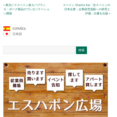
«
東京にてスペイン産カパブラン
スペイン Shacho Kai「在スペインの
カ・ポーク製品のプレゼンテーショ
日本企業：企業経営貢献への研究と
ン開催
評価」白書を出版
»
ESPAÑOL
日本語