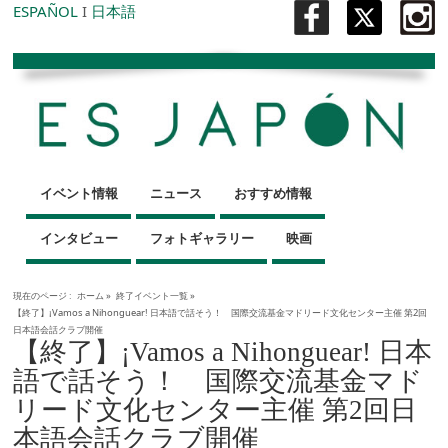
ESPAÑOL
I
日本語
イベント情報
ニュース
おすすめ情報
インタビュー
フォトギャラリー
映画
現在のページ :
ホーム
»
終了イベント一覧
»
【終了】¡Vamos a Nihonguear! 日本語で話そう！ 国際交流基金マドリード文化センター主催 第2回
日本語会話クラブ開催
【終了】¡Vamos a Nihonguear! 日本
語で話そう！ 国際交流基金マド
リード文化センター主催 第2回日
本語会話クラブ開催