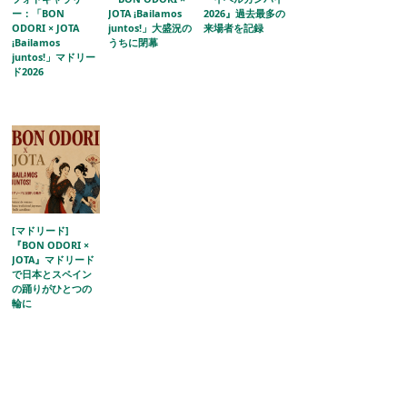
ー：「BON
JOTA ¡Bailamos
2026』過去最多の
ODORI × JOTA
juntos!」大盛況の
来場者を記録
¡Bailamos
うちに閉幕
juntos!」マドリー
ド2026
[マドリード]
『BON ODORI ×
JOTA』マドリード
で日本とスペイン
の踊りがひとつの
輪に