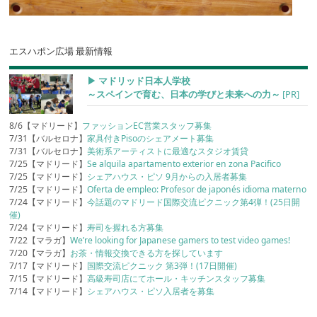
エスハポン広場 最新情報
▶︎ マドリッド日本人学校
～スペインで育む、日本の学びと未来への力～
[PR]
8/6【マドリード】
ファッションEC営業スタッフ募集
7/31【バルセロナ】
家具付きPisoのシェアメート募集
7/31【バルセロナ】
美術系アーティストに最適なスタジオ賃貸
7/25【マドリード】
Se alquila apartamento exterior en zona Pacifico
7/25【マドリード】
シェアハウス・ピソ 9月からの入居者募集
7/25【マドリード】
Oferta de empleo: Profesor de japonés idioma materno
7/24【マドリード】
今話題のマドリード国際交流ピクニック第4弾！(25日開
催)
7/24【マドリード】
寿司を握れる方募集
7/22【マラガ】
We’re looking for Japanese gamers to test video games!
7/20【マラガ】
お茶・情報交換できる方を探しています
7/17【マドリード】
国際交流ピクニック 第3弾！(17日開催)
7/15【マドリード】
高級寿司店にてホール・キッチンスタッフ募集
7/14【マドリード】
シェアハウス・ピソ入居者を募集