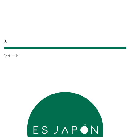
X
ツイート