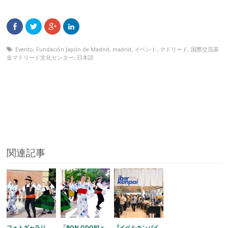
Evento
,
Fundación Japón de Madrid
,
madrid
,
イベント
,
マドリード
,
国際交流基
金マドリード文化センター
,
日本語
関連記事
フォトギャラリ
「BON ODORI ×
『イベルカンパイ