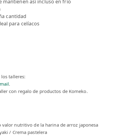
se mantienen así incluso en frío
a
ña cantidad
deal para celíacos
los talleres:
-mail
.
aller con regalo de productos de Komeko.
valor nutritivo de la harina de arroz japonesa
ayaki / Crema pastelera