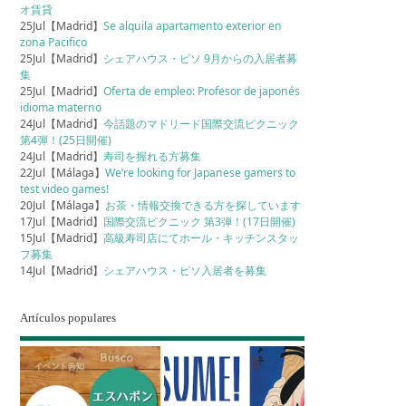
オ賃貸
25Jul【Madrid】
Se alquila apartamento exterior en
zona Pacifico
25Jul【Madrid】
シェアハウス・ピソ 9月からの入居者募
集
25Jul【Madrid】
Oferta de empleo: Profesor de japonés
idioma materno
24Jul【Madrid】
今話題のマドリード国際交流ピクニック
第4弾！(25日開催)
24Jul【Madrid】
寿司を握れる方募集
22Jul【Málaga】
We’re looking for Japanese gamers to
test video games!
20Jul【Málaga】
お茶・情報交換できる方を探しています
17Jul【Madrid】
国際交流ピクニック 第3弾！(17日開催)
15Jul【Madrid】
高級寿司店にてホール・キッチンスタッ
フ募集
14Jul【Madrid】
シェアハウス・ピソ入居者を募集
Artículos populares