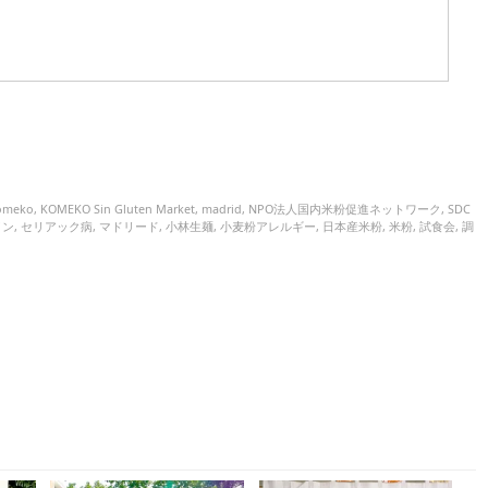
omeko
,
KOMEKO Sin Gluten Market
,
madrid
,
NPO法人国内米粉促進ネットワーク
,
SDC
イン
,
セリアック病
,
マドリード
,
小林生麺
,
小麦粉アレルギー
,
日本産米粉
,
米粉
,
試食会
,
調