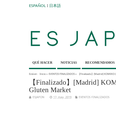
ESPAÑOL
I
日本語
QUÉ HACER
NOTICIAS
RECOMENDAMOS
Está en :
Inicio
»
EVENTOS FINALIZADOS
»
【Finalizado】[Madrid] KOMEKO (ha
【Finalizado】[Madrid] KOMEK
Gluten Market
ESJAPON
17, may, 2019
EVENTOS FINALIZADOS