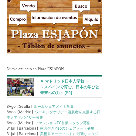
Nuevo anuncio en Plaza ESJAPÓN
▶︎ マドリッド日本人学校
～スペインで育む、日本の学びと
未来への力～
[PR]
8Ago【Sevilla】
ルームシェアメイト募集
8Ago【Madrid】
ワーキングホリデー渡航者を支援する日
本人アドバイザー募集
6Ago【Madrid】
ファッションEC営業スタッフ募集
31Jul【Barcelona】
家具付きPisoのシェアメート募集
31Jul【Barcelona】
美術系アーティストに最適なスタジ