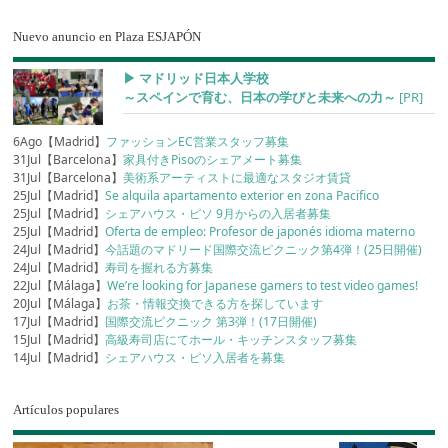
Nuevo anuncio en Plaza ESJAPÓN
▶︎ マドリッド日本人学校
～スペインで育む、日本の学びと未来への力～
[PR]
6Ago【Madrid】
ファッションEC営業スタッフ募集
31Jul【Barcelona】
家具付きPisoのシェアメート募集
31Jul【Barcelona】
美術系アーティストに最適なスタジオ賃貸
25Jul【Madrid】
Se alquila apartamento exterior en zona Pacifico
25Jul【Madrid】
シェアハウス・ピソ 9月からの入居者募集
25Jul【Madrid】
Oferta de empleo: Profesor de japonés idioma materno
24Jul【Madrid】
今話題のマドリード国際交流ピクニック第4弾！(25日開催)
24Jul【Madrid】
寿司を握れる方募集
22Jul【Málaga】
We’re looking for Japanese gamers to test video games!
20Jul【Málaga】
お茶・情報交換できる方を探しています
17Jul【Madrid】
国際交流ピクニック 第3弾！(17日開催)
15Jul【Madrid】
高級寿司店にてホール・キッチンスタッフ募集
14Jul【Madrid】
シェアハウス・ピソ入居者を募集
Artículos populares