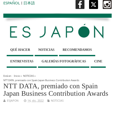
ESPAÑOL
I
日本語
QUÉ HACER
NOTICIAS
RECOMENDAMOS
ENTREVISTAS
GALERÍAS FOTOGRÁFICAS
CINE
Está en :
Inicio
»
NOTICIAS
»
NTT DATA, premiado con Spain Japan Business Contribution Awards
NTT DATA, premiado con Spain
Japan Business Contribution Awards
ESJAPON
14, dic, 2022
NOTICIAS