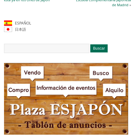
de Madrid
»
ESPAÑOL
日本語