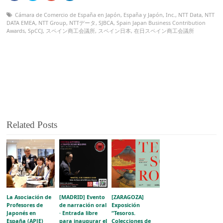
Cámara de Comercio de España en Japón
,
España y Japón
,
Inc.
,
NTT Data
,
NTT
DATA EMEA
,
NTT Group
,
NTTデータ
,
SJBCA
,
Spain Japan Business Contribution
Awards
,
SpCCJ
,
スペイン商工会議所
,
スペイン日本
,
在日スペイン商工会議所
Related Posts
La Asociación de
[MADRID] Evento
[ZARAGOZA]
Profesores de
de narración oral
Exposición
Japonés en
· Entrada libre
“Tesoros.
España (APJE)
para inaugurar el
Colecciones de