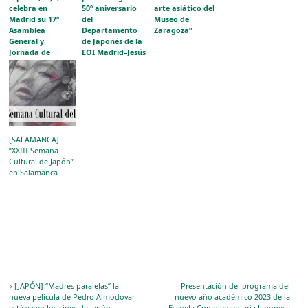
celebra en
50º aniversario
arte asiático del
Madrid su 17ª
del
Museo de
Asamblea
Departamento
Zaragoza”
General y
de Japonés de la
Jornada de
EOI Madrid–Jesús
Formación
Maestro
[SALAMANCA]
“XXIII Semana
Cultural de Japón”
en Salamanca
«
[JAPÓN] “Madres paralelas” la
Presentación del programa del
nueva película de Pedro Almodóvar
nuevo año académico 2023 de la
está ya en los cines de Japón
Escuela Complementaria Japonesa