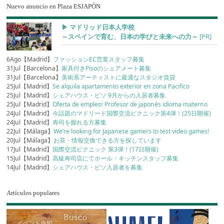
Nuevo anuncio en Plaza ESJAPÓN
▶︎ マドリッド日本人学校
～スペインで育む、日本の学びと未来への力～
[PR]
6Ago【Madrid】
ファッションEC営業スタッフ募集
31Jul【Barcelona】
家具付きPisoのシェアメート募集
31Jul【Barcelona】
美術系アーティストに最適なスタジオ賃貸
25Jul【Madrid】
Se alquila apartamento exterior en zona Pacifico
25Jul【Madrid】
シェアハウス・ピソ 9月からの入居者募集
25Jul【Madrid】
Oferta de empleo: Profesor de japonés idioma materno
24Jul【Madrid】
今話題のマドリード国際交流ピクニック第4弾！(25日開催)
24Jul【Madrid】
寿司を握れる方募集
22Jul【Málaga】
We’re looking for Japanese gamers to test video games!
20Jul【Málaga】
お茶・情報交換できる方を探しています
17Jul【Madrid】
国際交流ピクニック 第3弾！(17日開催)
15Jul【Madrid】
高級寿司店にてホール・キッチンスタッフ募集
14Jul【Madrid】
シェアハウス・ピソ入居者を募集
Artículos populares