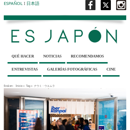
ESPAÑOL
I
日本語
QUÉ HACER
NOTICIAS
RECOMENDAMOS
ENTREVISTAS
GALERÍAS FOTOGRÁFICAS
CINE
Está en :
Inicio
»
Tag »
ナウミ・ウエムラ