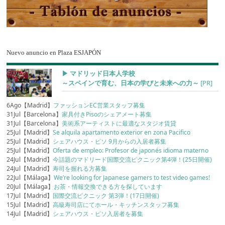
Nuevo anuncio en Plaza ESJAPÓN
▶︎ マドリッド日本人学校
～スペインで育む、日本の学びと未来への力～
[PR]
6Ago【Madrid】
ファッションEC営業スタッフ募集
31Jul【Barcelona】
家具付きPisoのシェアメート募集
31Jul【Barcelona】
美術系アーティストに最適なスタジオ賃貸
25Jul【Madrid】
Se alquila apartamento exterior en zona Pacifico
25Jul【Madrid】
シェアハウス・ピソ 9月からの入居者募集
25Jul【Madrid】
Oferta de empleo: Profesor de japonés idioma materno
24Jul【Madrid】
今話題のマドリード国際交流ピクニック第4弾！(25日開催)
24Jul【Madrid】
寿司を握れる方募集
22Jul【Málaga】
We’re looking for Japanese gamers to test video games!
20Jul【Málaga】
お茶・情報交換できる方を探しています
17Jul【Madrid】
国際交流ピクニック 第3弾！(17日開催)
15Jul【Madrid】
高級寿司店にてホール・キッチンスタッフ募集
14Jul【Madrid】
シェアハウス・ピソ入居者を募集