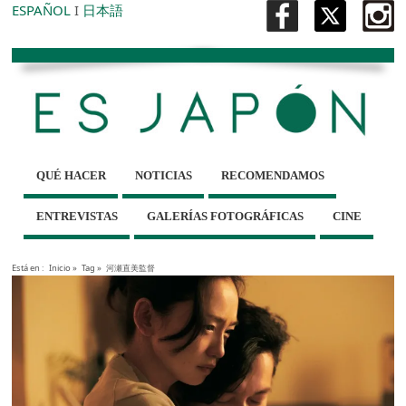
ESPAÑOL
I
日本語
QUÉ HACER
NOTICIAS
RECOMENDAMOS
ENTREVISTAS
GALERÍAS FOTOGRÁFICAS
CINE
Está en :
Inicio
»
Tag »
河瀬直美監督