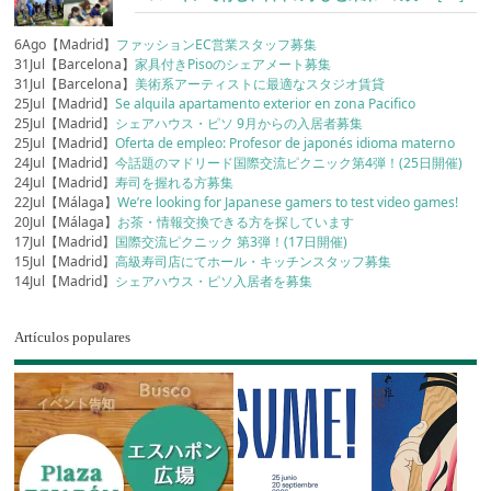
6Ago【Madrid】
ファッションEC営業スタッフ募集
31Jul【Barcelona】
家具付きPisoのシェアメート募集
31Jul【Barcelona】
美術系アーティストに最適なスタジオ賃貸
25Jul【Madrid】
Se alquila apartamento exterior en zona Pacifico
25Jul【Madrid】
シェアハウス・ピソ 9月からの入居者募集
25Jul【Madrid】
Oferta de empleo: Profesor de japonés idioma materno
24Jul【Madrid】
今話題のマドリード国際交流ピクニック第4弾！(25日開催)
24Jul【Madrid】
寿司を握れる方募集
22Jul【Málaga】
We’re looking for Japanese gamers to test video games!
20Jul【Málaga】
お茶・情報交換できる方を探しています
17Jul【Madrid】
国際交流ピクニック 第3弾！(17日開催)
15Jul【Madrid】
高級寿司店にてホール・キッチンスタッフ募集
14Jul【Madrid】
シェアハウス・ピソ入居者を募集
Artículos populares