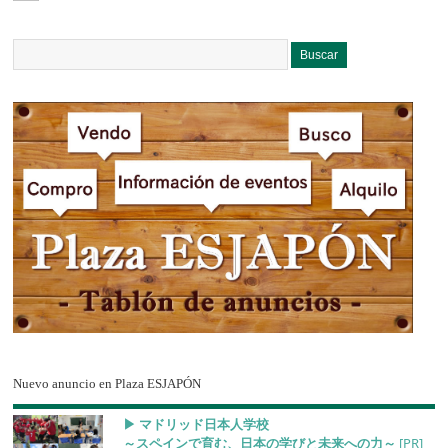
Nuevo anuncio en Plaza ESJAPÓN
▶︎ マドリッド日本人学校
～スペインで育む、日本の学びと未来への力～
[PR]