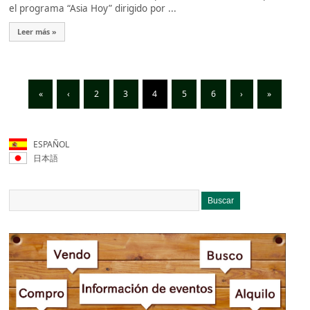
el programa “Asia Hoy” dirigido por ...
Leer más »
«
‹
2
3
4
5
6
›
»
ESPAÑOL
日本語