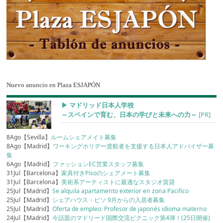
Nuevo anuncio en Plaza ESJAPÓN
▶︎ マドリッド日本人学校
～スペインで育む、日本の学びと未来への力～
[PR]
8Ago【Sevilla】
ルームシェアメイト募集
8Ago【Madrid】
ワーキングホリデー渡航者を支援する日本人アドバイザー募
集
6Ago【Madrid】
ファッションEC営業スタッフ募集
31Jul【Barcelona】
家具付きPisoのシェアメート募集
31Jul【Barcelona】
美術系アーティストに最適なスタジオ賃貸
25Jul【Madrid】
Se alquila apartamento exterior en zona Pacifico
25Jul【Madrid】
シェアハウス・ピソ 9月からの入居者募集
25Jul【Madrid】
Oferta de empleo: Profesor de japonés idioma materno
24Jul【Madrid】
今話題のマドリード国際交流ピクニック第4弾！(25日開催)