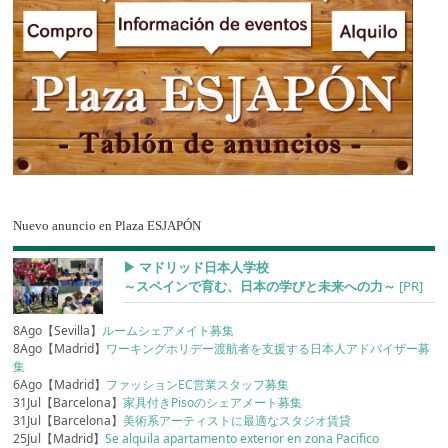
Nuevo anuncio en Plaza ESJAPÓN
▶︎ マドリッド日本人学校
～スペインで育む、日本の学びと未来への力～
[PR]
8Ago【Sevilla】
ルームシェアメイト募集
8Ago【Madrid】
ワーキングホリデー渡航者を支援する日本人アドバイザー募
集
6Ago【Madrid】
ファッションEC営業スタッフ募集
31Jul【Barcelona】
家具付きPisoのシェアメート募集
31Jul【Barcelona】
美術系アーティストに最適なスタジオ賃貸
25Jul【Madrid】
Se alquila apartamento exterior en zona Pacifico