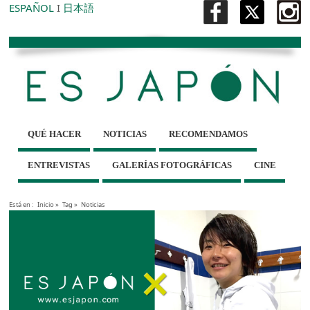
ESPAÑOL
I
日本語
QUÉ HACER
NOTICIAS
RECOMENDAMOS
ENTREVISTAS
GALERÍAS FOTOGRÁFICAS
CINE
Está en :
Inicio
»
Tag »
Noticias