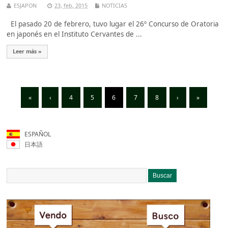
ESJAPON
23, feb, 2015
NOTICIAS
El pasado 20 de febrero, tuvo lugar el 26º Concurso de Oratoria
en japonés en el Instituto Cervantes de ...
Leer más »
«
‹
4
5
6
7
8
›
»
ESPAÑOL
日本語