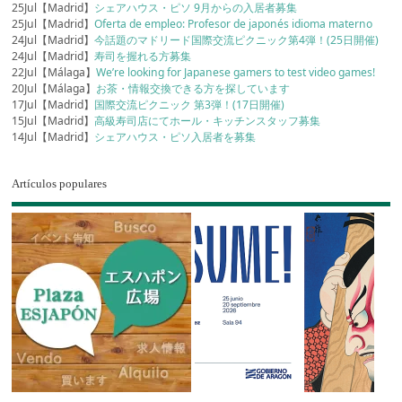
25Jul【Madrid】
シェアハウス・ピソ 9月からの入居者募集
25Jul【Madrid】
Oferta de empleo: Profesor de japonés idioma materno
24Jul【Madrid】
今話題のマドリード国際交流ピクニック第4弾！(25日開催)
24Jul【Madrid】
寿司を握れる方募集
22Jul【Málaga】
We’re looking for Japanese gamers to test video games!
20Jul【Málaga】
お茶・情報交換できる方を探しています
17Jul【Madrid】
国際交流ピクニック 第3弾！(17日開催)
15Jul【Madrid】
高級寿司店にてホール・キッチンスタッフ募集
14Jul【Madrid】
シェアハウス・ピソ入居者を募集
Artículos populares