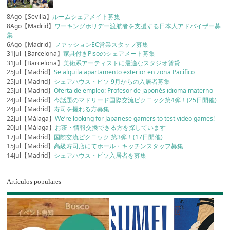
8Ago【Sevilla】
ルームシェアメイト募集
8Ago【Madrid】
ワーキングホリデー渡航者を支援する日本人アドバイザー募
集
6Ago【Madrid】
ファッションEC営業スタッフ募集
31Jul【Barcelona】
家具付きPisoのシェアメート募集
31Jul【Barcelona】
美術系アーティストに最適なスタジオ賃貸
25Jul【Madrid】
Se alquila apartamento exterior en zona Pacifico
25Jul【Madrid】
シェアハウス・ピソ 9月からの入居者募集
25Jul【Madrid】
Oferta de empleo: Profesor de japonés idioma materno
24Jul【Madrid】
今話題のマドリード国際交流ピクニック第4弾！(25日開催)
24Jul【Madrid】
寿司を握れる方募集
22Jul【Málaga】
We’re looking for Japanese gamers to test video games!
20Jul【Málaga】
お茶・情報交換できる方を探しています
17Jul【Madrid】
国際交流ピクニック 第3弾！(17日開催)
15Jul【Madrid】
高級寿司店にてホール・キッチンスタッフ募集
14Jul【Madrid】
シェアハウス・ピソ入居者を募集
Artículos populares