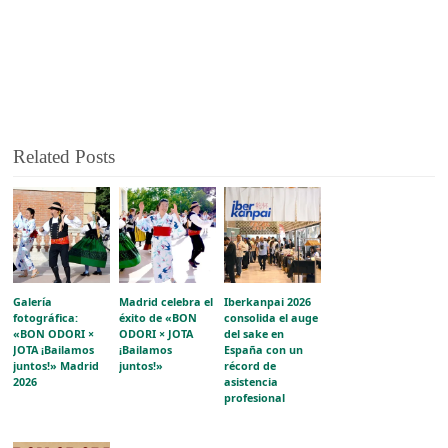
Related Posts
Galería
Madrid celebra el
Iberkanpai 2026
fotográfica:
éxito de «BON
consolida el auge
«BON ODORI ×
ODORI × JOTA
del sake en
JOTA ¡Bailamos
¡Bailamos
España con un
juntos!» Madrid
juntos!»
récord de
2026
asistencia
profesional