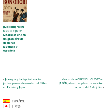
[MADRID] “BON
ODORI × JOTA”
Madrid se une en
un gran círculo
de danza
japonesa y
española
«
J-League y LaLiga trabajarán
Visado de WORKING HOLIDAY en
juntos para el desarrollo del fútbol
JAPÓN, abierto el plazo de solicitud
en España y Japón
a partir del 1 de julio
»
ESPAÑOL
日本語