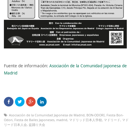
Fuente de información:
Asociación de la Comunidad Japonesa de
Madrid
Asociación de la Comunidad Japonesa de Madrid
,
BON-ODORI
,
Fiesta Bon-
Odori
,
Fiesta de Bailes Japoneses
,
madrid
,
マドリッド日本人学校
,
マドリード
,
マド
リード日本人会
,
盆踊り大会