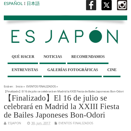
ESPAÑOL
I
日本語
QUÉ HACER
NOTICIAS
RECOMENDAMOS
ENTREVISTAS
GALERÍAS FOTOGRÁFICAS
CINE
Está en :
Inicio
»
EVENTOS FINALIZADOS
»
【Finalizado】El 16 de julio se celebrará en Madrid la XXIII Fiesta de Bailes Japoneses Bon-Odori
【Finalizado】El 16 de julio se
celebrará en Madrid la XXIII Fiesta
de Bailes Japoneses Bon-Odori
ESJAPON
30, jun, 2017
EVENTOS FINALIZADOS