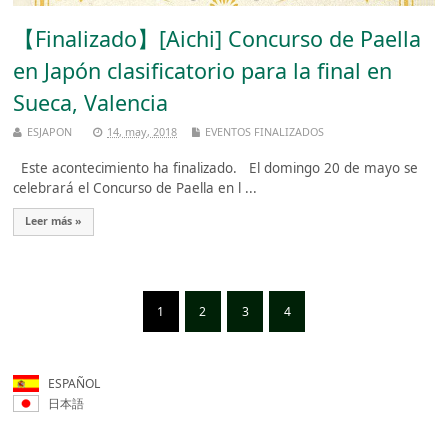
【Finalizado】[Aichi] Concurso de Paella
en Japón clasificatorio para la final en
Sueca, Valencia
ESJAPON
14, may, 2018
EVENTOS FINALIZADOS
Este acontecimiento ha finalizado. El domingo 20 de mayo se
celebrará el Concurso de Paella en l ...
Leer más »
1
2
3
4
ESPAÑOL
日本語