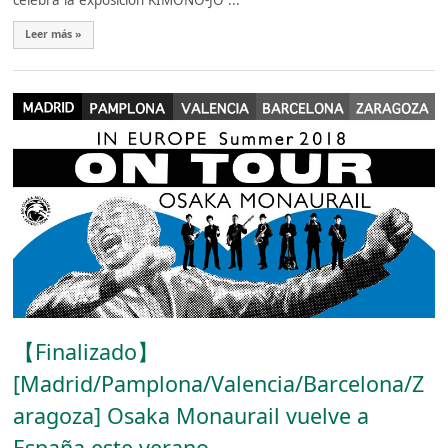
celebra la exposición KIMONO-JO ...
Leer más »
【Finalizado】
[Madrid/Pamplona/Valencia/Barcelona/Z
aragoza] Osaka Monaurail vuelve a
España este verano