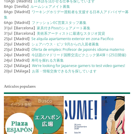
10Ago【Madrid】
日本語を活かせる仕事を探しています
8Ago【Sevilla】
ルームシェアメイト募集
8Ago【Madrid】
ワーキングホリデー渡航者を支援する日本人アドバイザー募
集
6Ago【Madrid】
ファッションEC営業スタッフ募集
31Jul【Barcelona】
家具付きPisoのシェアメート募集
31Jul【Barcelona】
美術系アーティストに最適なスタジオ賃貸
25Jul【Madrid】
Se alquila apartamento exterior en zona Pacifico
25Jul【Madrid】
シェアハウス・ピソ 9月からの入居者募集
25Jul【Madrid】
Oferta de empleo: Profesor de japonés idioma materno
24Jul【Madrid】
今話題のマドリード国際交流ピクニック第4弾！(25日開催)
24Jul【Madrid】
寿司を握れる方募集
22Jul【Málaga】
We’re looking for Japanese gamers to test video games!
20Jul【Málaga】
お茶・情報交換できる方を探しています
Artículos populares