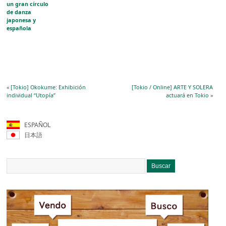
un gran círculo
de danza
japonesa y
española
«
[Tokio] Okokume: Exhibición
[Tokio / Online] ARTE Y SOLERA
individual “Utopía”
actuará en Tokio
»
ESPAÑOL
日本語