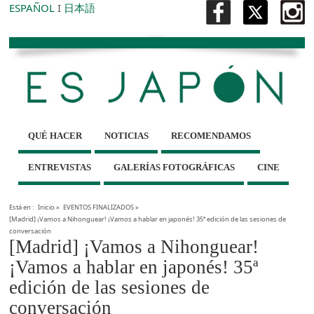
ESPAÑOL
I
日本語
QUÉ HACER
NOTICIAS
RECOMENDAMOS
ENTREVISTAS
GALERÍAS FOTOGRÁFICAS
CINE
Está en :
Inicio
»
EVENTOS FINALIZADOS
»
[Madrid] ¡Vamos a Nihonguear! ¡Vamos a hablar en japonés! 35ª edición de las sesiones de
conversación
[Madrid] ¡Vamos a Nihonguear!
¡Vamos a hablar en japonés! 35ª
edición de las sesiones de
conversación