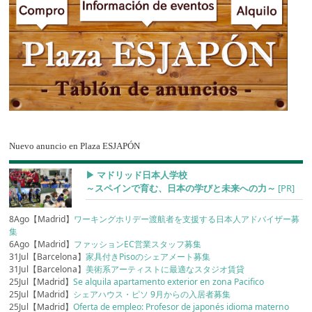
Nuevo anuncio en Plaza ESJAPÓN
▶︎ マドリッド日本人学校
～スペインで育む、日本の学びと未来への力～
[PR]
8Ago【Madrid】
ワーキングホリデー渡航者を支援する日本人アドバイザー募
集
6Ago【Madrid】
ファッションEC営業スタッフ募集
31Jul【Barcelona】
家具付きPisoのシェアメート募集
31Jul【Barcelona】
美術系アーティストに最適なスタジオ賃貸
25Jul【Madrid】
Se alquila apartamento exterior en zona Pacifico
25Jul【Madrid】
シェアハウス・ピソ 9月からの入居者募集
25Jul【Madrid】
Oferta de empleo: Profesor de japonés idioma materno