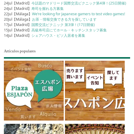
24Jul【Madrid】
今話題のマドリード国際交流ピクニック第4弾！(25日開催)
24Jul【Madrid】
寿司を握れる方募集
22Jul【Málaga】
We’re looking for Japanese gamers to test video games!
20Jul【Málaga】
お茶・情報交換できる方を探しています
17Jul【Madrid】
国際交流ピクニック 第3弾！(17日開催)
15Jul【Madrid】
高級寿司店にてホール・キッチンスタッフ募集
14Jul【Madrid】
シェアハウス・ピソ入居者を募集
Artículos populares