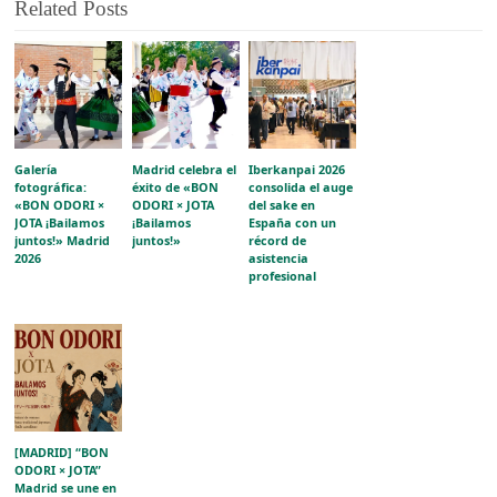
Related Posts
Galería
Madrid celebra el
Iberkanpai 2026
fotográfica:
éxito de «BON
consolida el auge
«BON ODORI ×
ODORI × JOTA
del sake en
JOTA ¡Bailamos
¡Bailamos
España con un
juntos!» Madrid
juntos!»
récord de
2026
asistencia
profesional
[MADRID] “BON
ODORI × JOTA”
Madrid se une en