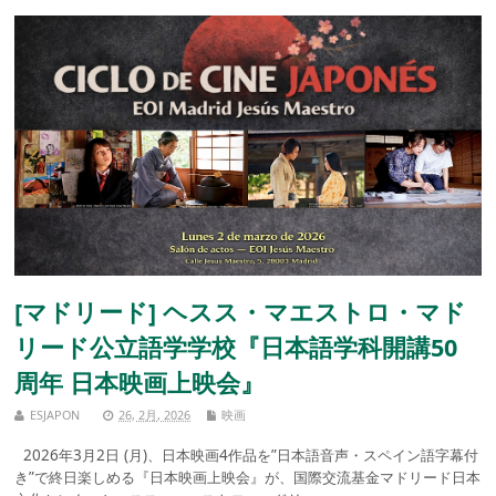
[マドリード] ヘスス・マエストロ・マド
リード公立語学学校『日本語学科開講50
周年 日本映画上映会』
ESJAPON
26, 2月, 2026
映画
2026年3月2日 (月)、日本映画4作品を”日本語音声・スペイン語字幕付
き”で終日楽しめる『日本映画上映会』が、国際交流基金マドリード日本