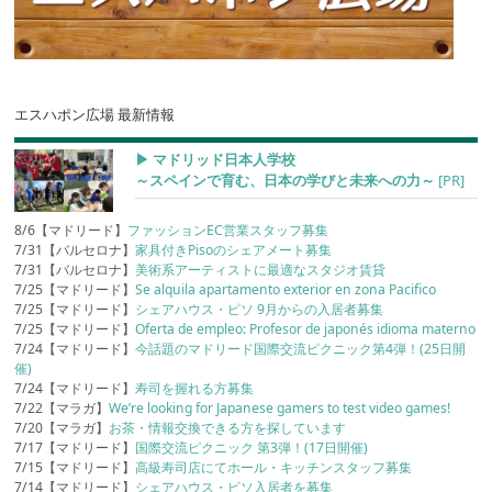
エスハポン広場 最新情報
▶︎ マドリッド日本人学校
～スペインで育む、日本の学びと未来への力～
[PR]
8/6【マドリード】
ファッションEC営業スタッフ募集
7/31【バルセロナ】
家具付きPisoのシェアメート募集
7/31【バルセロナ】
美術系アーティストに最適なスタジオ賃貸
7/25【マドリード】
Se alquila apartamento exterior en zona Pacifico
7/25【マドリード】
シェアハウス・ピソ 9月からの入居者募集
7/25【マドリード】
Oferta de empleo: Profesor de japonés idioma materno
7/24【マドリード】
今話題のマドリード国際交流ピクニック第4弾！(25日開
催)
7/24【マドリード】
寿司を握れる方募集
7/22【マラガ】
We’re looking for Japanese gamers to test video games!
7/20【マラガ】
お茶・情報交換できる方を探しています
7/17【マドリード】
国際交流ピクニック 第3弾！(17日開催)
7/15【マドリード】
高級寿司店にてホール・キッチンスタッフ募集
7/14【マドリード】
シェアハウス・ピソ入居者を募集