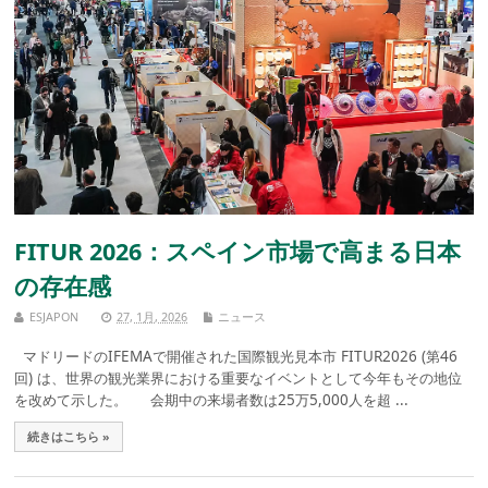
FITUR 2026：スペイン市場で高まる日本
の存在感
ESJAPON
27, 1月, 2026
ニュース
マドリードのIFEMAで開催された国際観光見本市 FITUR2026 (第46
回) は、世界の観光業界における重要なイベントとして今年もその地位
を改めて示した。 会期中の来場者数は25万5,000人を超 ...
続きはこちら »