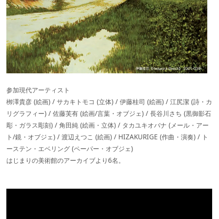
参加現代アーティスト
栁澤貴彦 (絵画) / サカキトモコ (立体) / 伊藤桂司 (絵画) / 江尻潔 (詩・カ
リグラフィー) / 佐藤芙有 (絵画/言葉・オブジェ) / 長谷川さち (黒御影石
彫・ガラス彫刻) / 角田純 (絵画・立体) / タカユキオバナ (メール・アー
ト/鏡・オブジェ) / 渡辺えつこ (絵画) / HIZAKURIGE (作曲・演奏) / ト
ーステン・エベリング (ペーパー・オブジェ)
はじまりの美術館のアーカイブより6名。