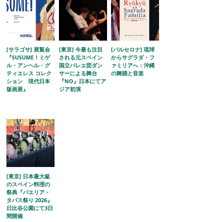
[サラゴサ] 展覧会
[東京] 今最も注目
[バルセロナ] 琉球
『SUSUME！ミゲ
される元スペイン
からサグラダ・フ
ル・アンヘル・グ
国立バレエ団ダン
ァミリアへ：沖縄
ティエレス コレク
サーによる舞台
の舞踊と音楽
ション 現代日本
『NO』日本にてア
版画展』
ジア初演
[東京] 日本最大級
のスペイン料理の
祭典『パエリア・
タパス祭り 2026』
日比谷公園にて3日
間開催