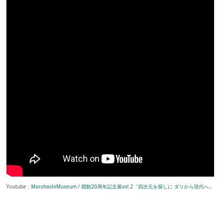
Youtube：
MorohashiMuseum
/
開館20周年記念展vol.2「四次元を探しに ダリから現代へ」