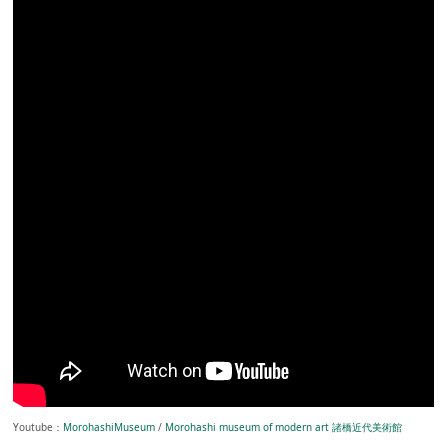
Youtube：
MorohashiMuseum
/
Morohashi museum of modern art 諸橋近代美術館