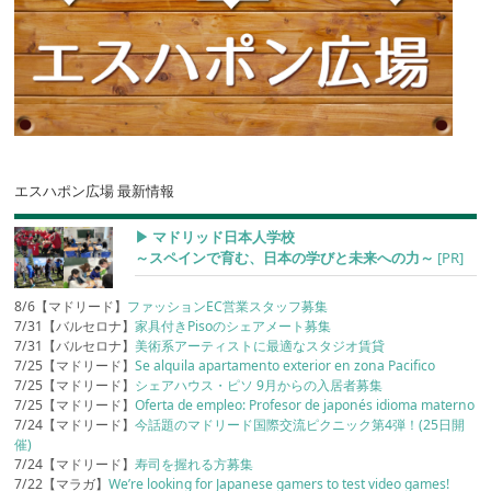
エスハポン広場 最新情報
▶︎ マドリッド日本人学校
～スペインで育む、日本の学びと未来への力～
[PR]
8/6【マドリード】
ファッションEC営業スタッフ募集
7/31【バルセロナ】
家具付きPisoのシェアメート募集
7/31【バルセロナ】
美術系アーティストに最適なスタジオ賃貸
7/25【マドリード】
Se alquila apartamento exterior en zona Pacifico
7/25【マドリード】
シェアハウス・ピソ 9月からの入居者募集
7/25【マドリード】
Oferta de empleo: Profesor de japonés idioma materno
7/24【マドリード】
今話題のマドリード国際交流ピクニック第4弾！(25日開
催)
7/24【マドリード】
寿司を握れる方募集
7/22【マラガ】
We’re looking for Japanese gamers to test video games!