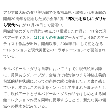
アジア最大級のダリ美術館である福島県・諸橋近代美術館の
開館20周年を記念した展示会第2弾
『四次元を探しに ダリか
ら現代へ』
が11月24日まで開催中。
同館所蔵のダリ作品約340点より厳選した作品と、11名の現
代アーティスト、
はじまりの美術館
アーカイブより6名のアー
ティスト作品が出展。開館以来、20周年目にして初となる
“コレクションと現代美術とのコラボレーション” が開催され
ている。
サルバドール・ダリは自著において「すでに現代絵画以降
に、勇気あるグループが、全速力で絶対無つまり神秘主義的
前派的精神状態にとっての条件の縁に突進した」と書き残し
ている。本展はこの言葉をヒントにして生まれた展示会とし
て、現代アートとサルバドール・ダリ作品をはじめとする同
館コレクション作品を同時に提示することで、新たな美の領
域への探求を試みている。