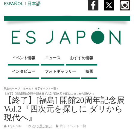
ESPAÑOL
I
日本語
イベント情報
ニュース
おすすめ情報
インタビュー
フォトギャラリー
映画
現在のページ :
ホーム
»
終了イベント一覧
»
【終了】[福島] 開館20周年記念展 Vol.2『四次元を探しに ダリから現代へ』
【終了】[福島] 開館20周年記念展
Vol.2『四次元を探しに ダリから
現代へ』
ESJAPON
20, 9月, 2019
終了イベント一覧