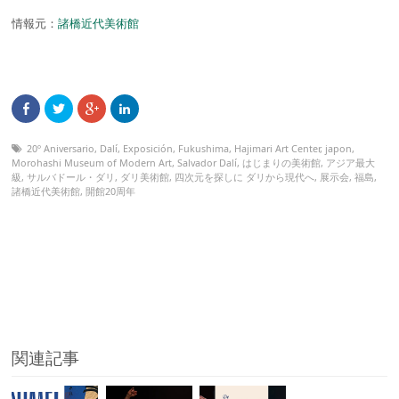
情報元：
諸橋近代美術館
20º Aniversario
,
Dalí
,
Exposición
,
Fukushima
,
Hajimari Art Center
,
japon
,
Morohashi Museum of Modern Art
,
Salvador Dalí
,
はじまりの美術館
,
アジア最大
級
,
サルバドール・ダリ
,
ダリ美術館
,
四次元を探しに ダリから現代へ
,
展示会
,
福島
,
諸橋近代美術館
,
開館20周年
関連記事