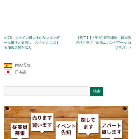
«
JCB、スペイン最大手のサンタンデ
【終了】[マラガ] 特別開催！日本語
ール銀行と提携し、スペインにおけ
会話クラブ『出張ニホンゲアール in
る加盟店網を拡大
マラガ』
»
ESPAÑOL
日本語