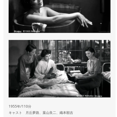
1955年/110分
キャスト 月丘夢路、葉山良二、織本順吉