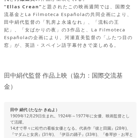
“Ellas Crean”
と題されたこの映画週間では、国際交
流基金とLa Filmoteca Españolaの共同企画により、
田中絹代監督の「乳房よ永遠なれ」、「流転の王
妃」、「女ばかりの夜」の3作品と、La Filmoteca
Españolaの企画により、河瀬直美監督の「ふたつ目の
窓」が、英語・スペイン語字幕付きで楽しめる。
田中絹代監督 作品上映（協力：国際交流基
金）
田中 絹代 (たなか きぬよ）
1909年12月29日生まれ。1924年～1977年に女優、映画監督とし
て活躍。
14才で早々に松竹の看板女優となる。代表作『彼と田園』(28年)、
『マダムと女房』(31年)、『伊豆の踊子』(33年)、『春琴抄・お琴と