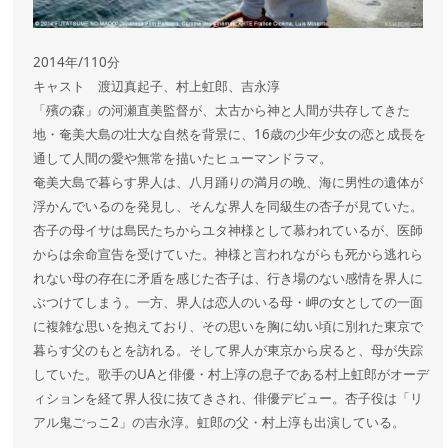
2014年/110分
キャスト 渡辺真起子、村上虹郎、吉永淳
「殯の森」の河瀬直美監督が、太古から神と人間が共存してきた
地・奄美大島の壮大な自然を背景に、16歳の少年少女の恋と成長を
通して人間の愛や無常を描いたヒューマンドラマ。
奄美大島で暮らす界人は、八月踊りの満月の晩、海に男性の遺体が
浮かんでいるのを発見し、そんな界人を同級生の杏子が見ていた。
杏子の母イサは島民たちからユタ神様として慕われているが、医師
からは余命宣告を受けていた。神様と言われながらも死から逃れら
れない母の存在に矛盾を感じた杏子は、行き場のない感情を界人に
ぶつけてしまう。一方、界人は恋人のいる母・岬の女としての一面
に複雑な思いを抱えており、その思いを胸に幼い頃に別れた東京で
暮らす父のもとを訪れる。そして界人が東京から戻ると、母が失踪
していた。歌手のUAと俳優・村上淳の息子である村上虹郎がオーデ
ィションを経て界人役に抜てきされ、俳優デビュー。杏子役は「リ
アル鬼ごっこ2」の吉永淳。虹郎の父・村上淳も出演している。