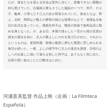
だが、彼女たちを迎える社会は意外に冷たく、想像できない困難が
待ち受けていた。白菊婦人寮もそうした施設の一つで、邦子、チエ
子、亀寿、小雪ら三十三人の女が収容されていた。彼女たちは、野
上、北村、岡田など数人の寮母の熱心な指導のもとで、規律ある毎
日の生活を送っていた。模範生邦子は、職安の斡旋で食料品店に勤
める身となった。が、ある日、米屋の洩らした一言から他の店員が
彼女の過去を知り、主人の妻よしにそれを告げ口された。それから
というものは、差別待遇、軽侮と敵意に満ちた態度に苦しめられる
毎日が続いた。一夜、よしの留守中に主人の達吉を誘惑、日頃のよ
しへの仕返しに強いて過ちを犯した邦子は、あてもなく街に出た。
以前の悪い血がふたたび騒ぎはじめた。
河瀬直美監督 作品上映（企画：La Filmteca
Española）