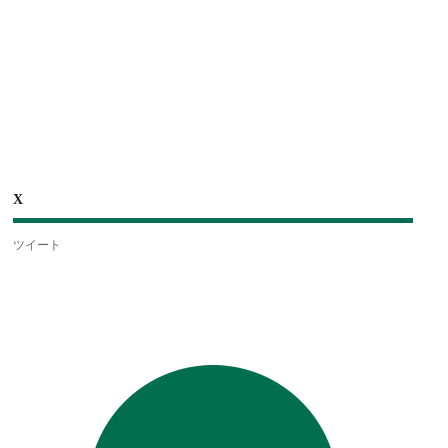
X
ツイート