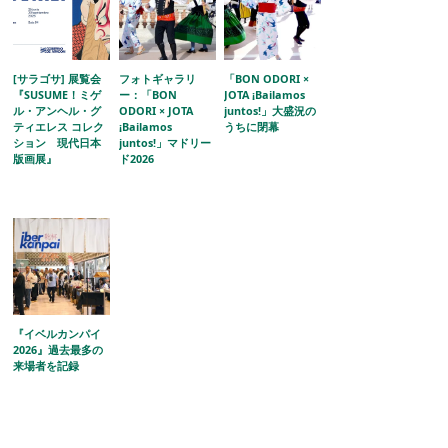
[サラゴサ] 展覧会
フォトギャラリ
「BON ODORI ×
『SUSUME！ミゲ
ー：「BON
JOTA ¡Bailamos
ル・アンヘル・グ
ODORI × JOTA
juntos!」大盛況の
ティエレス コレク
¡Bailamos
うちに閉幕
ション 現代日本
juntos!」マドリー
版画展』
ド2026
『イベルカンパイ
2026』過去最多の
来場者を記録