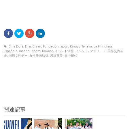
Cine Doré
,
Ellas Crean
,
Fundación Japón
,
Kinuyo Tanaka
,
La Filmoteca
Española
,
madrid
,
Naomi Kawase
,
イベント情報
,
イベント
,
マドリード
,
国際交流基
金
,
国際女性デー
,
女性映画監督
,
河瀬直美
,
田中絹代
関連記事