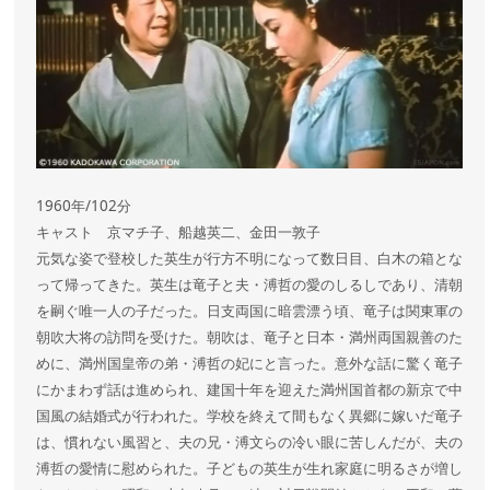
1960年/102分
キャスト 京マチ子、船越英二、金田一敦子
元気な姿で登校した英生が行方不明になって数日目、白木の箱とな
って帰ってきた。英生は竜子と夫・溥哲の愛のしるしであり、清朝
を嗣ぐ唯一人の子だった。日支両国に暗雲漂う頃、竜子は関東軍の
朝吹大将の訪問を受けた。朝吹は、竜子と日本・満州両国親善のた
めに、満州国皇帝の弟・溥哲の妃にと言った。意外な話に驚く竜子
にかまわず話は進められ、建国十年を迎えた満州国首都の新京で中
国風の結婚式が行われた。学校を終えて間もなく異郷に嫁いだ竜子
は、慣れない風習と、夫の兄・溥文らの冷い眼に苦しんだが、夫の
溥哲の愛情に慰められた。子どもの英生が生れ家庭に明るさが増し