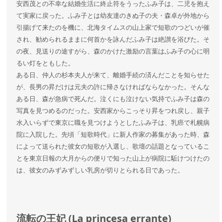
安西茂との不幸な結婚生活に終止符をうったふみ子は、二児を抱え
て実家に戻った。ふみ子とは幼友達のきぬ子の夫・森卓が外地から
引揚げて来たのを機に、北海タイムスの山上家で短歌のつどいが催
され、勧められるままに何首かを詠んだふみ子は絶讃を浴びた。そ
の夜、見送りの途すがら、森のかけた激励の言葉はふみ子の心に明
るい灯をともした。
ある日、仲人の杉本夫人が来て、離婚手続の済んだことを知らせた
が、長男の昇だけは元夫の許に帰さなければならなかった。そんな
ある日、森が急病で死んだ。泣くにも泣けない気持でふみ子は森の
写真を見つめるのだった。安西家からこっそり昇をつれ戻し、親子
水入いらずで東京に職を見つけようとしたふみ子は、乳癌で札幌病
院に入院した。先頃「短歌時代」に新人作家の募集があった時、森
によって送られた彼女の短歌が入選し、歌壇の話題となっているこ
とを東京日報の大月からの便りで知った山上が病院に駈けつけたの
は、彼女のみずみずしい乳房が切りとられる日であった。
流転の王妃 (La princesa errante)