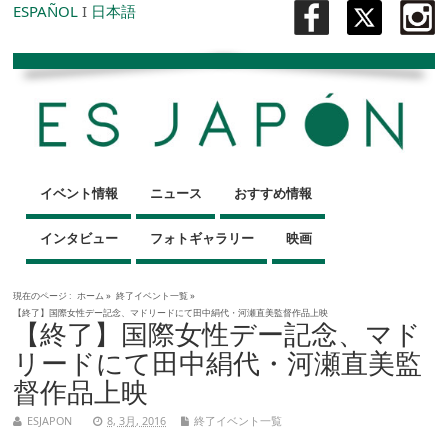
ESPAÑOL
I
日本語
イベント情報
ニュース
おすすめ情報
インタビュー
フォトギャラリー
映画
現在のページ :
ホーム
»
終了イベント一覧
»
【終了】国際女性デー記念、マドリードにて田中絹代・河瀬直美監督作品上映
【終了】国際女性デー記念、マド
リードにて田中絹代・河瀬直美監
督作品上映
ESJAPON
8, 3月, 2016
終了イベント一覧