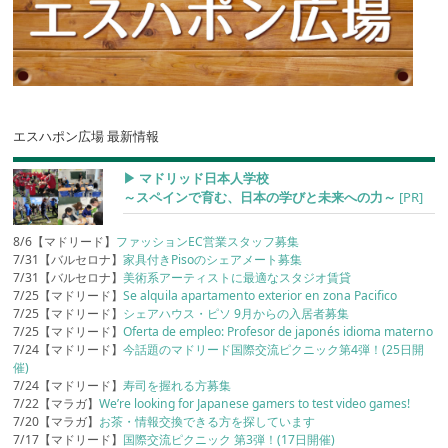
エスハポン広場 最新情報
▶︎ マドリッド日本人学校
～スペインで育む、日本の学びと未来への力～
[PR]
8/6【マドリード】
ファッションEC営業スタッフ募集
7/31【バルセロナ】
家具付きPisoのシェアメート募集
7/31【バルセロナ】
美術系アーティストに最適なスタジオ賃貸
7/25【マドリード】
Se alquila apartamento exterior en zona Pacifico
7/25【マドリード】
シェアハウス・ピソ 9月からの入居者募集
7/25【マドリード】
Oferta de empleo: Profesor de japonés idioma materno
7/24【マドリード】
今話題のマドリード国際交流ピクニック第4弾！(25日開
催)
7/24【マドリード】
寿司を握れる方募集
7/22【マラガ】
We’re looking for Japanese gamers to test video games!
7/20【マラガ】
お茶・情報交換できる方を探しています
7/17【マドリード】
国際交流ピクニック 第3弾！(17日開催)