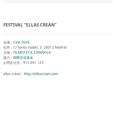
FESTIVAL “ELLAS CREAN”
会場：
Cine Doré
住所：C/ Santa Isabel, 3. 28012 Madrid
主催：
FILMOTECA ESPAÑOLA
協力：
国際交流基金
お問合せ先：913 691 125
ellas crean：
http://ellascrean.com