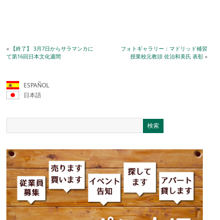
«
【終了】 3月7日からサラマンカに
フォトギャラリー：マドリッド補習
て第16回日本文化週間
授業校元教頭 佐治和美氏 表彰
»
ESPAÑOL
日本語