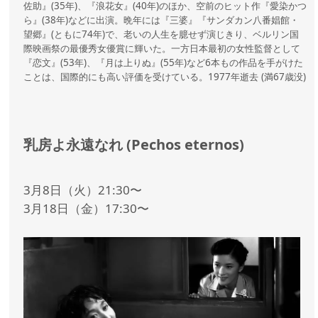
佐助』(35年)、『浪花女』(40年)のほか、空前のヒット作『愛染かつ
ら』(38年)などに出演。晩年には『三婆』『サンダカン八番娼館・
望郷』(ともに74年)で、老いの人生を臆せず演じきり、ベルリン国
際映画祭の最優秀女優賞に輝いた。一方日本最初の女性監督として
『恋文』(53年)、『月は上りぬ』(55年)など6本もの作品を手がけた
ことは、国際的にも高い評価を受けている。1977年逝去 (満67歳没)
乳房よ永遠なれ (Pechos eternos)
3月8日（火）21:30〜
3月18日（金）17:30〜