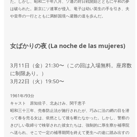
た。しかし、昭和二十年八月、ソ連の対日戦開始とともに平和の夢
は破られた。新京にソ連軍が侵入、竜子は幼い英生の手を引き、夫
や皇帝の一行とともに満鮮国境へ避難の道を歩んだ。
女ばかりの夜 (La noche de las mujeres)
3月11日（金）21:30〜（この回は入場無料。座席数
に制限あり。）
3月22日（火）19:50〜
1961年/93分
キャスト 原知佐子、北あけみ、関千恵子
昭和三十三年、売春防止法が施行されたが、巧みに法の網の目を潜
って春を売る女は、依然として後を断たなかった。しかし、警察の
きびしい取締りで検挙された彼女たちは、強制的に厚生寮か補導院
へ送られ、そこで一定の補導期間を終えて更生への途に踏み出すの