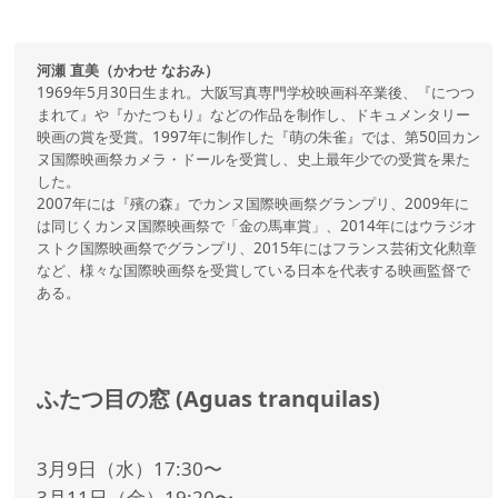
河瀬 直美（かわせ なおみ）
1969年5月30日生まれ。大阪写真専門学校映画科卒業後、『につつ
まれて』や『かたつもり』などの作品を制作し、ドキュメンタリー
映画の賞を受賞。1997年に制作した『萌の朱雀』では、第50回カン
ヌ国際映画祭カメラ・ドールを受賞し、史上最年少での受賞を果た
した。
2007年には『殯の森』でカンヌ国際映画祭グランプリ、2009年に
は同じくカンヌ国際映画祭で「金の馬車賞」、2014年にはウラジオ
ストク国際映画祭でグランプリ、2015年にはフランス芸術文化勲章
など、様々な国際映画祭を受賞している日本を代表する映画監督で
ある。
ふたつ目の窓 (Aguas tranquilas)
3月9日（水）17:30〜
3月11日（金）19:20〜