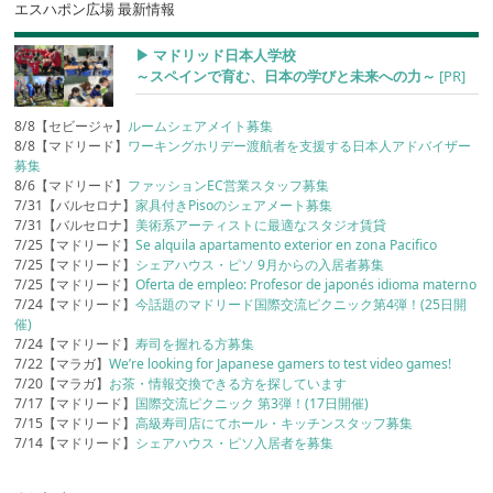
エスハポン広場 最新情報
▶︎ マドリッド日本人学校
～スペインで育む、日本の学びと未来への力～
[PR]
8/8【セビージャ】
ルームシェアメイト募集
8/8【マドリード】
ワーキングホリデー渡航者を支援する日本人アドバイザー
募集
8/6【マドリード】
ファッションEC営業スタッフ募集
7/31【バルセロナ】
家具付きPisoのシェアメート募集
7/31【バルセロナ】
美術系アーティストに最適なスタジオ賃貸
7/25【マドリード】
Se alquila apartamento exterior en zona Pacifico
7/25【マドリード】
シェアハウス・ピソ 9月からの入居者募集
7/25【マドリード】
Oferta de empleo: Profesor de japonés idioma materno
7/24【マドリード】
今話題のマドリード国際交流ピクニック第4弾！(25日開
催)
7/24【マドリード】
寿司を握れる方募集
7/22【マラガ】
We’re looking for Japanese gamers to test video games!
7/20【マラガ】
お茶・情報交換できる方を探しています
7/17【マドリード】
国際交流ピクニック 第3弾！(17日開催)
7/15【マドリード】
高級寿司店にてホール・キッチンスタッフ募集
7/14【マドリード】
シェアハウス・ピソ入居者を募集