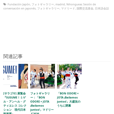
Fundación Japón
,
フォトギャラリー
,
madrid
,
Nihonguear
,
Sesión de
conversación en japonés
,
フォトギャラリー
,
マドリード
,
国際交流基金
,
日本語会話
関連記事
[サラゴサ] 展覧会
フォトギャラリ
「BON ODORI ×
『SUSUME！ミゲ
ー：「BON
JOTA ¡Bailamos
ル・アンヘル・グ
ODORI × JOTA
juntos!」大盛況の
ティエレス コレク
¡Bailamos
うちに閉幕
ション 現代日本
juntos!」マドリー
版画展』
ド2026