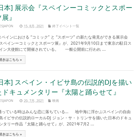
[日本] 展示会『スペインーコミックとスポー
ツ展』
ESJAPON
15, 8月, 2021
終了イベント一覧
ペインにおける “コミック” と “スポーツ” の新たな発見ができる展示会
スペインーコミックとスポーツ展』が、2021年9月10日まで東京の駐日ス
イン大使館にて開催されている。 一般公開前に行われ ...
続きはこちら »
[日本] スペイン・イビサ島の伝説的DJを描い
たドキュメンタリー『太陽と踊らせて』
ESJAPON
20, 7月, 2021
映画
っている時はみんな恋に落ちている… 地中海に浮かぶスペインの自由
島イビサの伝説的ローカルDJ ジョン・サ・トリンサを描いた日本のドキュ
ンタリー作品『太陽と踊らせて』が、2021年7月2 ...
続きはこちら »