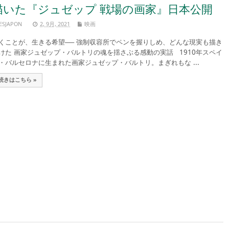
描いた『ジュゼップ 戦場の画家』日本公開
ESJAPON
2, 9月, 2021
映画
くことが、生きる希望── 強制収容所でペンを握りしめ、どんな現実も描き
けた 画家ジュゼップ・バルトリの魂を揺さぶる感動の実話 1910年スペイ
・バルセロナに生まれた画家ジュゼップ・バルトリ。まぎれもな ...
続きはこちら »