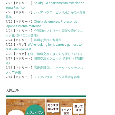
7/25【マドリード】
Se alquila apartamento exterior en
zona Pacifico
7/25【マドリード】
シェアハウス・ピソ 9月からの入居者
募集
7/25【マドリード】
Oferta de empleo: Profesor de
japonés idioma materno
7/24【マドリード】
今話題のマドリード国際交流ピクニ
ック第4弾！(25日開催)
7/24【マドリード】
寿司を握れる方募集
7/22【マラガ】
We’re looking for Japanese gamers to
test video games!
7/20【マラガ】
お茶・情報交換できる方を探しています
7/17【マドリード】
国際交流ピクニック 第3弾！(17日開
催)
7/15【マドリード】
高級寿司店にてホール・キッチンス
タッフ募集
7/14【マドリード】
シェアハウス・ピソ入居者を募集
人気記事