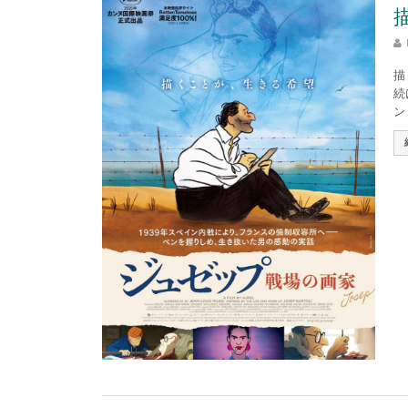
描
続
ン