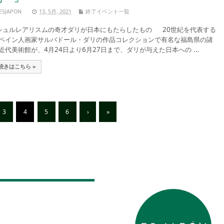
ESJAPON
13, 5月, 2021
終了イベント一覧
ュルレアリスムの奇才ダリが日本にもたらしたもの 20世紀を代表する
ペイン人画家サルバドール・ダリの作品コレクションで有名な福島県の諸
近代美術館が、4月24日より6月27日まで、ダリが与えた日本への ...
続きはこちら »
3
4
5
6
›
»