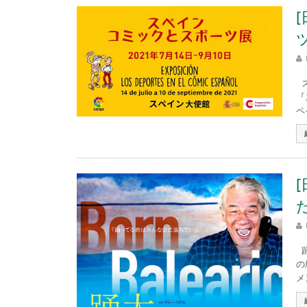
ス
『
ペ
踊
の
メ