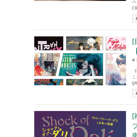
ベ
CR
日
こ
(J
[