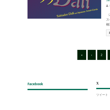
シ
ス
橋
«
‹
2
X
Facebook
ツイート