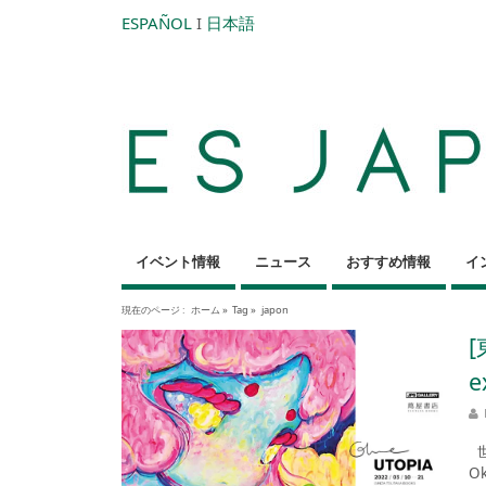
ESPAÑOL
I
日本語
イベント情報
ニュース
おすすめ情報
イ
現在のページ :
ホーム
»
Tag »
japon
e
世
O