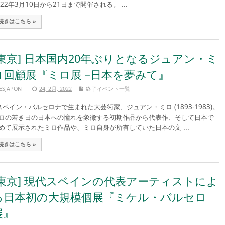
022年3月10日から21日まで開催される。 ...
続きはこちら »
[東京] 日本国内20年ぶりとなるジュアン・ミ
ロ回顧展『ミロ展 –日本を夢みて』
ESJAPON
24, 2月, 2022
終了イベント一覧
ペイン・バルセロナで生まれた大芸術家、ジュアン・ミロ (1893-1983)。
ロの若き日の日本への憧れを象徴する初期作品から代表作、そして日本で
めて展示されたミロ作品や、ミロ自身が所有していた日本の文 ...
続きはこちら »
[東京] 現代スペインの代表アーティストによ
る日本初の大規模個展『ミケル・バルセロ
展』