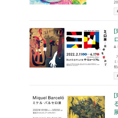
2
ス
ミ
初