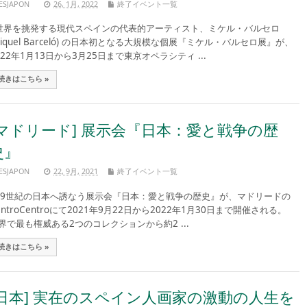
ESJAPON
26, 1月, 2022
終了イベント一覧
界を挑発する現代スペインの代表的アーティスト、ミケル・バルセロ
Miquel Barceló) の日本初となる大規模な個展『ミケル・バルセロ展』が、
022年1月13日から3月25日まで東京オペラシティ ...
続きはこちら »
[マドリード] 展示会『日本：愛と戦争の歴
史』
ESJAPON
22, 9月, 2021
終了イベント一覧
9世紀の日本へ誘なう展示会『日本：愛と戦争の歴史』が、マドリードの
entroCentroにて2021年9月22日から2022年1月30日まで開催される。
界で最も権威ある2つのコレクションから約2 ...
続きはこちら »
[日本] 実在のスペイン人画家の激動の人生を