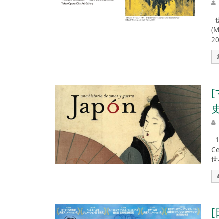
世
(
2
1
C
世