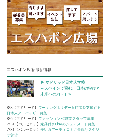
エスハポン広場 最新情報
▶︎ マドリッド日本人学校
～スペインで育む、日本の学びと
未来への力～
[PR]
8/8【マドリード】
ワーキングホリデー渡航者を支援する
日本人アドバイザー募集
8/6【マドリード】
ファッションEC営業スタッフ募集
7/31【バルセロナ】
家具付きPisoのシェアメート募集
7/31【バルセロナ】
美術系アーティストに最適なスタジ
オ賃貸