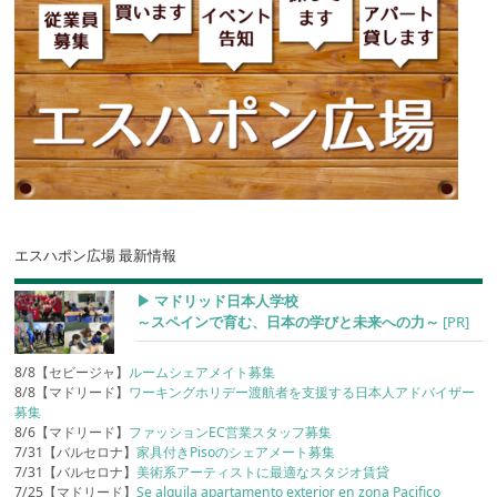
エスハポン広場 最新情報
▶︎ マドリッド日本人学校
～スペインで育む、日本の学びと未来への力～
[PR]
8/8【セビージャ】
ルームシェアメイト募集
8/8【マドリード】
ワーキングホリデー渡航者を支援する日本人アドバイザー
募集
8/6【マドリード】
ファッションEC営業スタッフ募集
7/31【バルセロナ】
家具付きPisoのシェアメート募集
7/31【バルセロナ】
美術系アーティストに最適なスタジオ賃貸
7/25【マドリード】
Se alquila apartamento exterior en zona Pacifico