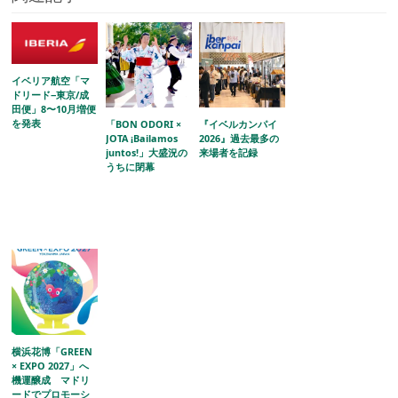
イベリア航空「マ
ドリード−東京/成
田便」8〜10月増便
を発表
「BON ODORI ×
『イベルカンパイ
JOTA ¡Bailamos
2026』過去最多の
juntos!」大盛況の
来場者を記録
うちに閉幕
横浜花博「GREEN
× EXPO 2027」へ
機運醸成 マドリ
ードでプロモーシ