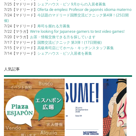
7/25【マドリード】
シェアハウス・ピソ 9月からの入居者募集
7/25【マドリード】
Oferta de empleo: Profesor de japonés idioma materno
7/24【マドリード】
今話題のマドリード国際交流ピクニック第4弾！(25日開
催)
7/24【マドリード】
寿司を握れる方募集
7/22【マラガ】
We’re looking for Japanese gamers to test video games!
7/20【マラガ】
お茶・情報交換できる方を探しています
7/17【マドリード】
国際交流ピクニック 第3弾！(17日開催)
7/15【マドリード】
高級寿司店にてホール・キッチンスタッフ募集
7/14【マドリード】
シェアハウス・ピソ入居者を募集
人気記事