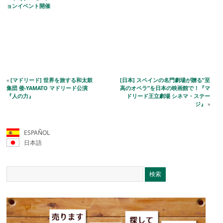
ョンイベント開催
«
[マドリード] 世界を旅する和太鼓
[日本] スペインの名門劇場が贈る”至
集団 倭-YAMATO マドリード公演
高のオペラ”を日本の映画館で！『マ
『人の力』
ドリード王立劇場 シネマ・ステー
ジ』
»
ESPAÑOL
日本語