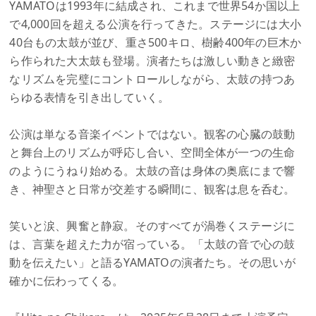
YAMATOは1993年に結成され、これまで世界54か国以上
で4,000回を超える公演を行ってきた。ステージには大小
40台もの太鼓が並び、重さ500キロ、樹齢400年の巨木か
ら作られた大太鼓も登場。演者たちは激しい動きと緻密
なリズムを完璧にコントロールしながら、太鼓の持つあ
らゆる表情を引き出していく。
公演は単なる音楽イベントではない。観客の心臓の鼓動
と舞台上のリズムが呼応し合い、空間全体が一つの生命
のようにうねり始める。太鼓の音は身体の奥底にまで響
き、神聖さと日常が交差する瞬間に、観客は息を呑む。
笑いと涙、興奮と静寂。そのすべてが渦巻くステージに
は、言葉を超えた力が宿っている。「太鼓の音で心の鼓
動を伝えたい」と語るYAMATOの演者たち。その思いが
確かに伝わってくる。