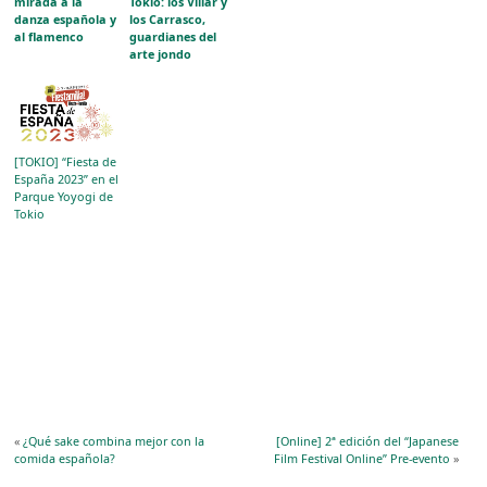
mirada a la
Tokio: los Villar y
danza española y
los Carrasco,
al flamenco
guardianes del
arte jondo
[TOKIO] “Fiesta de
España 2023” en el
Parque Yoyogi de
Tokio
«
¿Qué sake combina mejor con la
[Online] 2ª edición del “Japanese
comida española?
Film Festival Online” Pre-evento
»