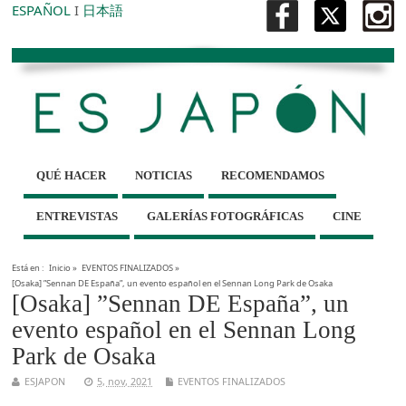
ESPAÑOL
I
日本語
QUÉ HACER
NOTICIAS
RECOMENDAMOS
ENTREVISTAS
GALERÍAS FOTOGRÁFICAS
CINE
Está en :
Inicio
»
EVENTOS FINALIZADOS
»
[Osaka] ”Sennan DE España”, un evento español en el Sennan Long Park de Osaka
[Osaka] ”Sennan DE España”, un
evento español en el Sennan Long
Park de Osaka
ESJAPON
5, nov, 2021
EVENTOS FINALIZADOS