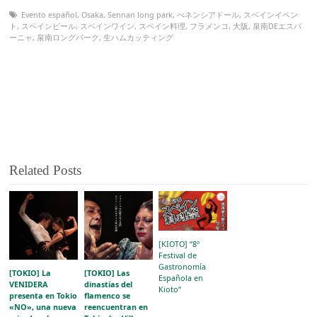
Evento español
,
Osaka
,
Sennan long park
,
べネンシアドール
,
スペインイベン
ト
,
スペインビール
,
スペインワイン
,
スペイン料理
,
フラメンコ
,
大阪
,
泉南DEエスパ
ーニャ
,
泉南ロングパーク
,
生ハムカッティング
Related Posts
[KIOTO] “8º
Festival de
Gastronomía
[TOKIO] La
[TOKIO] Las
Española en
VENIDERA
dinastías del
Kioto“
presenta en Tokio
flamenco se
«NO», una nueva
reencuentran en