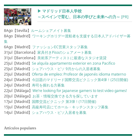
▶︎ マドリッド日本人学校
～スペインで育む、日本の学びと未来への力～
[PR]
8Ago【Sevilla】
ルームシェアメイト募集
8Ago【Madrid】
ワーキングホリデー渡航者を支援する日本人アドバイザー募
集
6Ago【Madrid】
ファッションEC営業スタッフ募集
31Jul【Barcelona】
家具付きPisoのシェアメート募集
31Jul【Barcelona】
美術系アーティストに最適なスタジオ賃貸
25Jul【Madrid】
Se alquila apartamento exterior en zona Pacifico
25Jul【Madrid】
シェアハウス・ピソ 9月からの入居者募集
25Jul【Madrid】
Oferta de empleo: Profesor de japonés idioma materno
24Jul【Madrid】
今話題のマドリード国際交流ピクニック第4弾！(25日開催)
24Jul【Madrid】
寿司を握れる方募集
22Jul【Málaga】
We’re looking for Japanese gamers to test video games!
20Jul【Málaga】
お茶・情報交換できる方を探しています
17Jul【Madrid】
国際交流ピクニック 第3弾！(17日開催)
15Jul【Madrid】
高級寿司店にてホール・キッチンスタッフ募集
14Jul【Madrid】
シェアハウス・ピソ入居者を募集
Artículos populares