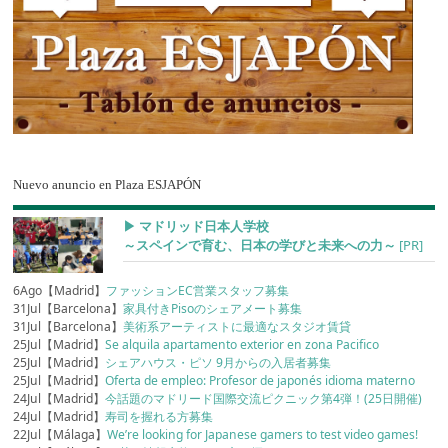
Nuevo anuncio en Plaza ESJAPÓN
▶︎ マドリッド日本人学校
～スペインで育む、日本の学びと未来への力～
[PR]
6Ago【Madrid】
ファッションEC営業スタッフ募集
31Jul【Barcelona】
家具付きPisoのシェアメート募集
31Jul【Barcelona】
美術系アーティストに最適なスタジオ賃貸
25Jul【Madrid】
Se alquila apartamento exterior en zona Pacifico
25Jul【Madrid】
シェアハウス・ピソ 9月からの入居者募集
25Jul【Madrid】
Oferta de empleo: Profesor de japonés idioma materno
24Jul【Madrid】
今話題のマドリード国際交流ピクニック第4弾！(25日開催)
24Jul【Madrid】
寿司を握れる方募集
22Jul【Málaga】
We’re looking for Japanese gamers to test video games!