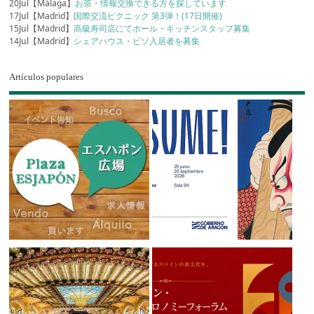
20Jul【Málaga】
お茶・情報交換できる方を探しています
17Jul【Madrid】
国際交流ピクニック 第3弾！(17日開催)
15Jul【Madrid】
高級寿司店にてホール・キッチンスタッフ募集
14Jul【Madrid】
シェアハウス・ピソ入居者を募集
Artículos populares