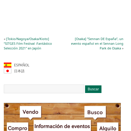
«
[Tokio/Nagoya/Osaka/Kioto]
[Osaka] ”Sennan DE España”, un
“SITGES Film Festival -Fantástico
evento español en el Sennan Long
Selección 2021″ en Japón
Park de Osaka
»
ESPAÑOL
日本語