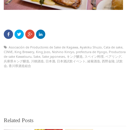
Asociación de Productores de Sake de Kagawa
,
Ayakiku Shuzo
,
Cata de sake
,
CINVE
,
King Brewery
,
King Jozo
,
Nishino Kinryo
,
prefectura de Hyogo
,
Productora
de sake Kawatsuru
,
Sake
,
Sake japoneses
,
キング醸造
,
スペイン料理
,
ペアリング
,
兵庫県キング醸造
,
川鶴酒造
,
日本酒
,
日本酒試飲イベント
,
綾菊酒造
,
西野金陵
,
試飲
会
,
香川県酒造組合
Related Posts