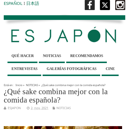
ESPAÑOL
I
日本語
QUÉ HACER
NOTICIAS
RECOMENDAMOS
ENTREVISTAS
GALERÍAS FOTOGRÁFICAS
CINE
Está en :
Inicio
»
NOTICIAS
»
¿Qué sake combina mejor con la comida española?
¿Qué sake combina mejor con la
comida española?
ESJAPON
2, nov, 2021
NOTICIAS