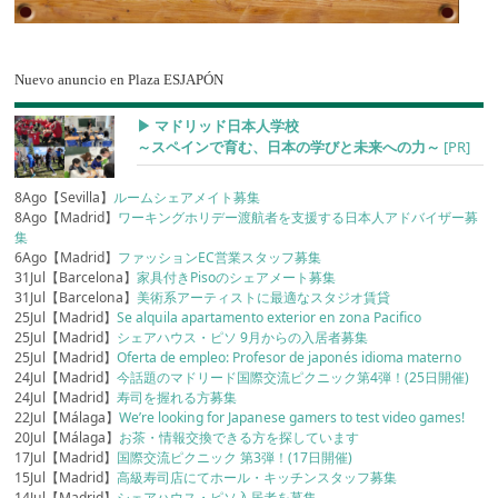
Nuevo anuncio en Plaza ESJAPÓN
▶︎ マドリッド日本人学校
～スペインで育む、日本の学びと未来への力～
[PR]
8Ago【Sevilla】
ルームシェアメイト募集
8Ago【Madrid】
ワーキングホリデー渡航者を支援する日本人アドバイザー募
集
6Ago【Madrid】
ファッションEC営業スタッフ募集
31Jul【Barcelona】
家具付きPisoのシェアメート募集
31Jul【Barcelona】
美術系アーティストに最適なスタジオ賃貸
25Jul【Madrid】
Se alquila apartamento exterior en zona Pacifico
25Jul【Madrid】
シェアハウス・ピソ 9月からの入居者募集
25Jul【Madrid】
Oferta de empleo: Profesor de japonés idioma materno
24Jul【Madrid】
今話題のマドリード国際交流ピクニック第4弾！(25日開催)
24Jul【Madrid】
寿司を握れる方募集
22Jul【Málaga】
We’re looking for Japanese gamers to test video games!
20Jul【Málaga】
お茶・情報交換できる方を探しています
17Jul【Madrid】
国際交流ピクニック 第3弾！(17日開催)
15Jul【Madrid】
高級寿司店にてホール・キッチンスタッフ募集
14Jul【Madrid】
シェアハウス・ピソ入居者を募集