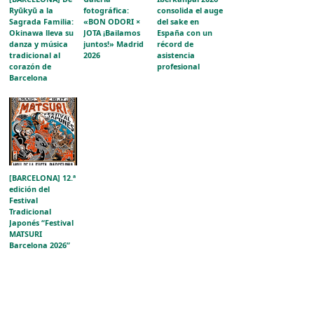
Ryūkyū a la
fotográfica:
consolida el auge
Sagrada Familia:
«BON ODORI ×
del sake en
Okinawa lleva su
JOTA ¡Bailamos
España con un
danza y música
juntos!» Madrid
récord de
tradicional al
2026
asistencia
corazón de
profesional
Barcelona
[BARCELONA] 12.ª
edición del
Festival
Tradicional
Japonés “Festival
MATSURI
Barcelona 2026”