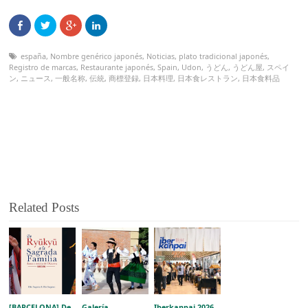
españa
,
Nombre genérico japonés
,
Noticias
,
plato tradicional japonés
,
Registro de marcas
,
Restaurante japonés
,
Spain
,
Udon
,
うどん
,
うどん屋
,
スペイ
ン
,
ニュース
,
一般名称
,
伝統
,
商標登録
,
日本料理
,
日本食レストラン
,
日本食料品
Related Posts
[BARCELONA] De
Galería
Iberkanpai 2026