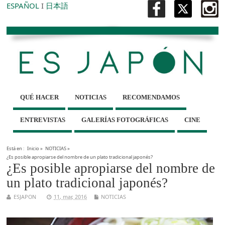
ESPAÑOL
I
日本語
QUÉ HACER
NOTICIAS
RECOMENDAMOS
ENTREVISTAS
GALERÍAS FOTOGRÁFICAS
CINE
Está en :
Inicio
»
NOTICIAS
»
¿Es posible apropiarse del nombre de un plato tradicional japonés?
¿Es posible apropiarse del nombre de
un plato tradicional japonés?
ESJAPON
11, mar, 2016
NOTICIAS