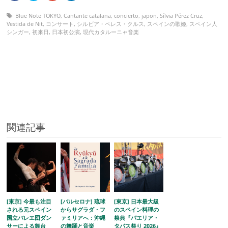
Blue Note TOKYO
,
Cantante catalana
,
concierto
,
japon
,
Sílvia Pérez Cruz
,
Vestida de Nit
,
コンサート
,
シルビア・ペレス・クルス
,
スペインの歌姫
,
スペイン人
シンガー
,
初来日
,
日本初公演
,
現代カタルーニャ音楽
関連記事
[東京] 今最も注目
[バルセロナ] 琉球
[東京] 日本最大級
される元スペイン
からサグラダ・フ
のスペイン料理の
国立バレエ団ダン
ァミリアへ：沖縄
祭典『パエリア・
サーによる舞台
の舞踊と音楽
タパス祭り 2026』