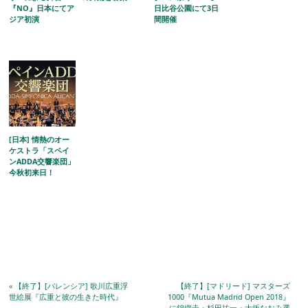
『NO』日本にてア
日比谷公園にて3日
ジア初演
間開催
[日本] 情熱のオー
ケストラ「スペイ
ンADDA交響楽団」
今秋初来日！
«
【終了】[バレンシア] 歌川広重浮
【終了】[マドリード] マスターズ
世絵展『広重と彼の生きた時代』
1000『Mutua Madrid Open 2018』
に錦織圭・杉田祐一・大坂なおみ選