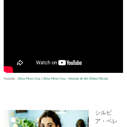
Youtube：
Sílvia Pérez Cruz
/
Sílvia Pérez Cruz – Vestida de Nit (Vídeo Oficial)
シルビ
ア・ペレ