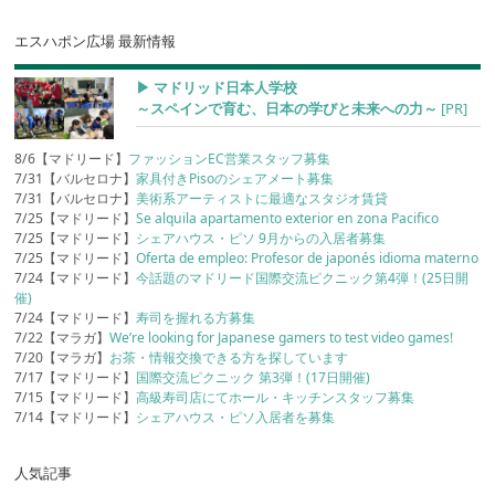
エスハポン広場 最新情報
▶︎ マドリッド日本人学校
～スペインで育む、日本の学びと未来への力～
[PR]
8/6【マドリード】
ファッションEC営業スタッフ募集
7/31【バルセロナ】
家具付きPisoのシェアメート募集
7/31【バルセロナ】
美術系アーティストに最適なスタジオ賃貸
7/25【マドリード】
Se alquila apartamento exterior en zona Pacifico
7/25【マドリード】
シェアハウス・ピソ 9月からの入居者募集
7/25【マドリード】
Oferta de empleo: Profesor de japonés idioma materno
7/24【マドリード】
今話題のマドリード国際交流ピクニック第4弾！(25日開
催)
7/24【マドリード】
寿司を握れる方募集
7/22【マラガ】
We’re looking for Japanese gamers to test video games!
7/20【マラガ】
お茶・情報交換できる方を探しています
7/17【マドリード】
国際交流ピクニック 第3弾！(17日開催)
7/15【マドリード】
高級寿司店にてホール・キッチンスタッフ募集
7/14【マドリード】
シェアハウス・ピソ入居者を募集
人気記事