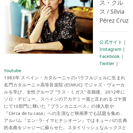
ス・クル
ス / Sílvia
Pérez Cruz
公式サイト
|
Instagram
|
Facebook
|
Twitter
|
Youtube
1983年 スペイン・カタルーニャのパラフルジェルに生まれ
名門カタルーニャ高等音楽院 (ESMUC) でジャズ・ヴォーカ
ルを学び、女性グループ “ラス・ミガス” 在籍後、2012年に
ソロ・デビュー。スペインのアカデミー賞と言われるゴヤ賞
にて10部門に輝いた『ブランカニエベス』の挿入歌や
『Cerca de tu casa』への主演など映画界でも話題を集め、
アルバム『エン･ラ･イマヒナシオーン』ではキューバの古典
的名曲をジャジーに蘇らせた。スタイリッシュなルックスと