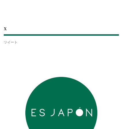
X
ツイート