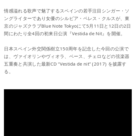
情感溢れる歌声で魅了するスペインの若手注目シンガー・ソ
ングライターであり女優のシルビア・ペレス・クルスが、東
京のジャズクラブBlue Note Tokyoにて5月11日と12日の2日
間にわたり全4回の初来日公演『Vestida de Nit』を開催。
日本スペイン外交関係樹立150周年を記念した今回の公演で
は、ヴァイオリンやヴィオラ、ベース、チェロなどの弦楽器
五重奏と共演した最新CD “Vestida de nit” (2017) を披露す
る。