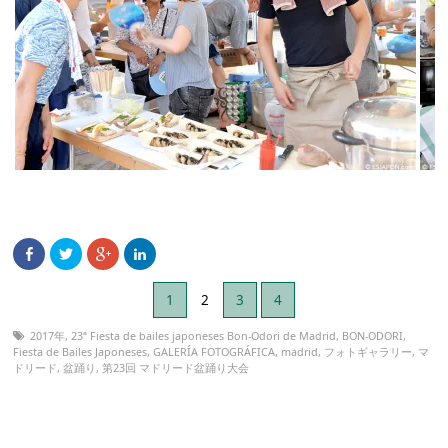
1
2
3
4
2017年
,
23ª Fiesta de bailes japoneses Bon-Odori de Madrid
,
BON-ODORI
,
Fiesta de Bailes Japoneses
,
GALERÍA FOTOGRÁFICA
,
madrid
,
フォトギャラリー
,
マ
ドリード
,
盆踊り
,
第23回 マドリード盆踊り大会