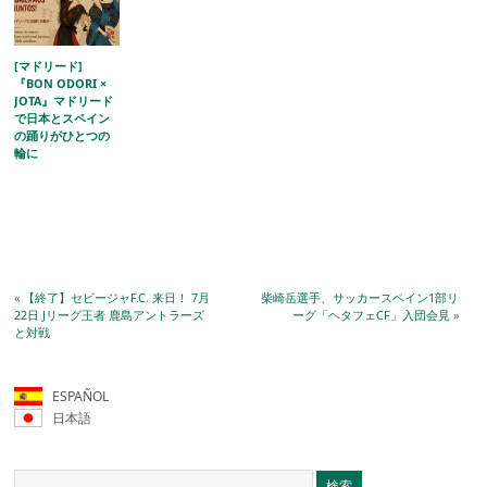
[マドリード]
『BON ODORI ×
JOTA』マドリード
で日本とスペイン
の踊りがひとつの
輪に
«
【終了】セビージャF.C. 来日！ 7月
柴崎岳選手、サッカースペイン1部リ
22日 Jリーグ王者 鹿島アントラーズ
ーグ「ヘタフェCF」入団会見
»
と対戦
ESPAÑOL
日本語