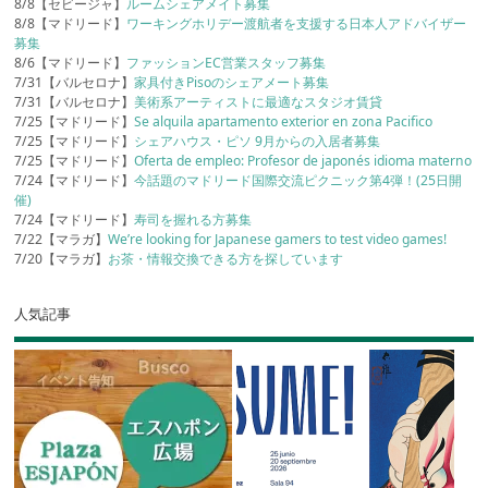
8/8【セビージャ】
ルームシェアメイト募集
8/8【マドリード】
ワーキングホリデー渡航者を支援する日本人アドバイザー
募集
8/6【マドリード】
ファッションEC営業スタッフ募集
7/31【バルセロナ】
家具付きPisoのシェアメート募集
7/31【バルセロナ】
美術系アーティストに最適なスタジオ賃貸
7/25【マドリード】
Se alquila apartamento exterior en zona Pacifico
7/25【マドリード】
シェアハウス・ピソ 9月からの入居者募集
7/25【マドリード】
Oferta de empleo: Profesor de japonés idioma materno
7/24【マドリード】
今話題のマドリード国際交流ピクニック第4弾！(25日開
催)
7/24【マドリード】
寿司を握れる方募集
7/22【マラガ】
We’re looking for Japanese gamers to test video games!
7/20【マラガ】
お茶・情報交換できる方を探しています
人気記事