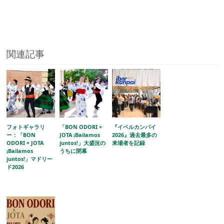
関連記事
フォトギャラリ
「BON ODORI ×
『イベルカンパイ
ー：「BON
JOTA ¡Bailamos
2026』過去最多の
ODORI × JOTA
juntos!」大盛況の
来場者を記録
¡Bailamos
うちに閉幕
juntos!」マドリー
ド2026