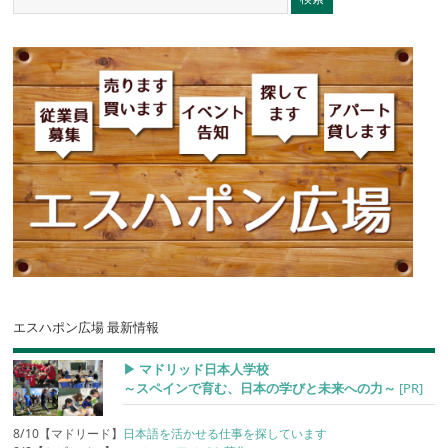
エスハポン広場 最新情報
▶︎ マドリッド日本人学校
～スペインで育む、日本の学びと未来への力～
[PR]
8/10【マドリード】
日本語を活かせる仕事を探しています