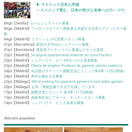
▶︎ マドリッド日本人学校
～スペインで育む、日本の学びと未来への力～
[PR]
8Ago【Sevilla】
ルームシェアメイト募集
8Ago【Madrid】
ワーキングホリデー渡航者を支援する日本人アドバイザー募
集
6Ago【Madrid】
ファッションEC営業スタッフ募集
31Jul【Barcelona】
家具付きPisoのシェアメート募集
31Jul【Barcelona】
美術系アーティストに最適なスタジオ賃貸
25Jul【Madrid】
Se alquila apartamento exterior en zona Pacifico
25Jul【Madrid】
シェアハウス・ピソ 9月からの入居者募集
25Jul【Madrid】
Oferta de empleo: Profesor de japonés idioma materno
24Jul【Madrid】
今話題のマドリード国際交流ピクニック第4弾！(25日開催)
24Jul【Madrid】
寿司を握れる方募集
22Jul【Málaga】
We’re looking for Japanese gamers to test video games!
20Jul【Málaga】
お茶・情報交換できる方を探しています
17Jul【Madrid】
国際交流ピクニック 第3弾！(17日開催)
15Jul【Madrid】
高級寿司店にてホール・キッチンスタッフ募集
14Jul【Madrid】
シェアハウス・ピソ入居者を募集
Artículos populares