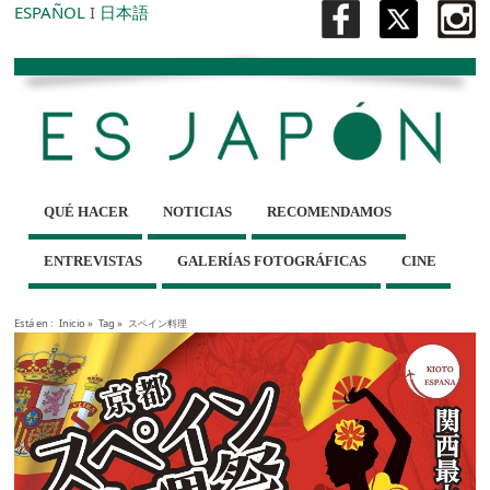
ESPAÑOL
I
日本語
QUÉ HACER
NOTICIAS
RECOMENDAMOS
ENTREVISTAS
GALERÍAS FOTOGRÁFICAS
CINE
Está en :
Inicio
»
Tag »
スペイン料理